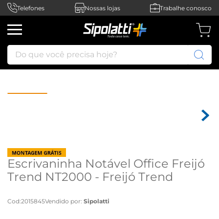
Telefones
Nossas lojas
Trabalhe conosco
Do que você precisa hoje?
Escrivaninha Notável Office Freijó
Trend NT2000 - Freijó Trend
Cod
:
2015845
Vendido por:
Sipolatti