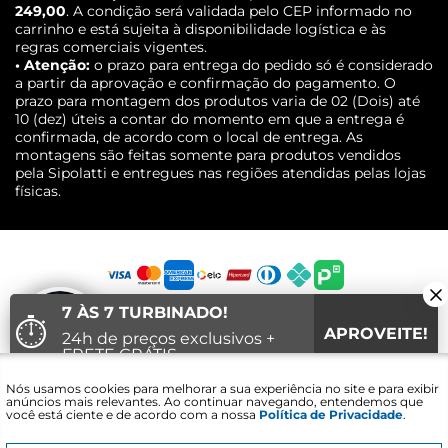
249,00
. A condição será validada pelo CEP informado no
carrinho e está sujeita à disponibilidade logística e às
regras comerciais vigentes.
• Atenção:
o prazo para entrega do pedido só é considerado
a partir da aprovação e confirmação do pagamento. O
prazo para montagem dos produtos varia de 02 (Dois) até
10 (dez) úteis a contar do momento em que a entrega é
confirmada, de acordo com o local de entrega. As
montagens são feitas somente para produtos vendidos
pela Sipolatti e entregues nas regiões atendidas pelas lojas
físicas.
7 ÀS 7 TURBINADO!
⏱
APROVEITE!
24h de preços exclusivos +
FRETE GRÁTIS
Fale com um
Nós usamos cookies para melhorar a sua experiência no site e para exibir
04
10
05
Vai acabar em:
especialista
anúncios mais relevantes. Ao continuar navegando, entendemos que
você está ciente e de acordo com a nossa
Política de Privacidade
.
Sipolatti. © 2016 - 2021 - CNPJ: 30.689.848/0001-30 - Lojas Sipolatti
Comércio e Serviços LTDA Avenida Alcacibas Furtado - Canaã -