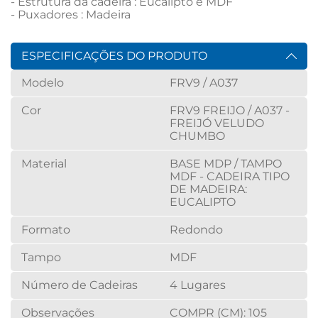
- Estrutura da cadeira : Eucalipto e MDF

- Puxadores : Madeira
ESPECIFICAÇÕES DO PRODUTO
Modelo
FRV9 / A037
Cor
FRV9 FREIJO / A037 -
FREIJÓ VELUDO
CHUMBO
Material
BASE MDP / TAMPO
MDF - CADEIRA TIPO
DE MADEIRA:
EUCALIPTO
Formato
Redondo
Tampo
MDF
Número de Cadeiras
4 Lugares
Observações
COMPR (CM): 105