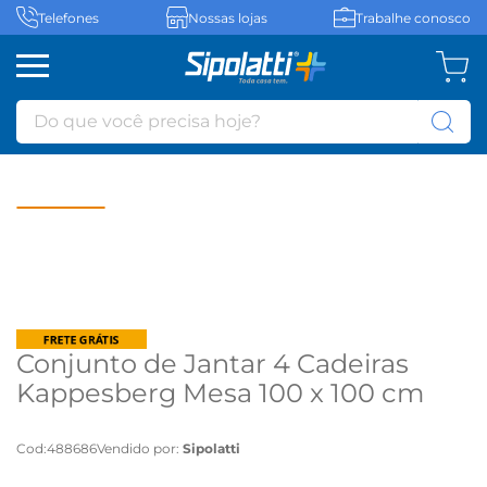
Telefones
Nossas lojas
Trabalhe conosco
Do que você precisa hoje?
Conjunto de Jantar 4 Cadeiras
Kappesberg Mesa 100 x 100 cm
FRV9 - Freijó / Veludo Chumbo
Cod
:
488686
Vendido por:
Sipolatti