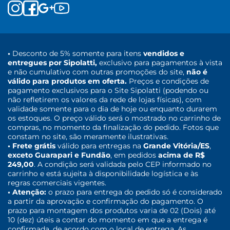
•
Desconto de 5% somente para itens
vendidos e
entregues por Sipolatti,
exclusivo para pagamentos à vista
e não cumulativo com outras promoções do site,
não é
válido para produtos em oferta.
Preços e condições de
pagamento exclusivos para o Site Sipolatti (podendo ou
não refletirem os valores da rede de lojas físicas), com
validade somente para o dia de hoje ou enquanto durarem
os estoques. O preço válido será o mostrado no carrinho de
compras, no momento da finalização do pedido. Fotos que
constam no site, são meramente ilustrativas.
• Frete grátis
válido para entregas na
Grande Vitória/ES
,
exceto Guarapari e Fundão
, em pedidos
acima de R$
249,00
. A condição será validada pelo CEP informado no
carrinho e está sujeita à disponibilidade logística e às
regras comerciais vigentes.
• Atenção:
o prazo para entrega do pedido só é considerado
a partir da aprovação e confirmação do pagamento. O
prazo para montagem dos produtos varia de 02 (Dois) até
10 (dez) úteis a contar do momento em que a entrega é
confirmada, de acordo com o local de entrega. As