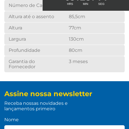
Número de Cadeiras
4 Lugares
Altura até o assento
85,5cm
Altura
77cm
Largura
130cm
Profundidade
80cm
Garantia do
3 meses
Fornecedor
Assine nossa newsletter
Receba nossas novidades e
lançamentos primeiro
Nome