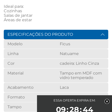
Ideal para:

Cozinhas

Salas de jantar

Áreas de estar
ESPECIFICAÇÕES DO PRODUTO
Modelo
Ficus
Linha
Natuame
Cor
cadeira: Linho Cinza
Material
Tampo em MDF com
vidro temperado
Acabamento
Laca
Formato
Retangular
ESSA OFERTA EXPIRA EM:
Tampo
Vidro
09
28
42