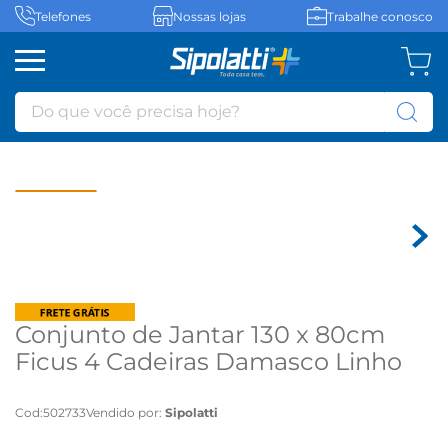
Telefones
Nossas lojas
Trabalhe conosco
Do que você precisa hoje?
Conjunto de Jantar 130 x 80cm
Ficus 4 Cadeiras Damasco Linho
Cinza - Natuame
Cod
:
502733
Vendido por:
Sipolatti