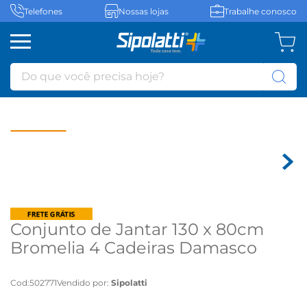
Telefones
Nossas lojas
Trabalhe conosco
Do que você precisa hoje?
Conjunto de Jantar 130 x 80cm
Bromelia 4 Cadeiras Damasco
Linho Cinza - Natuame
Cod
:
502771
Vendido por:
Sipolatti