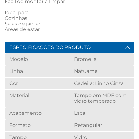
Fácil de montar e limpar

Ideal para:

Cozinhas

Salas de jantar

Áreas de estar
ESPECIFICAÇÕES DO PRODUTO
Modelo
Bromelia
Linha
Natuame
Cor
Cadeira: Linho Cinza
Material
Tampo em MDF com
vidro temperado
Acabamento
Laca
Formato
Retangular
Tampo
Vidro