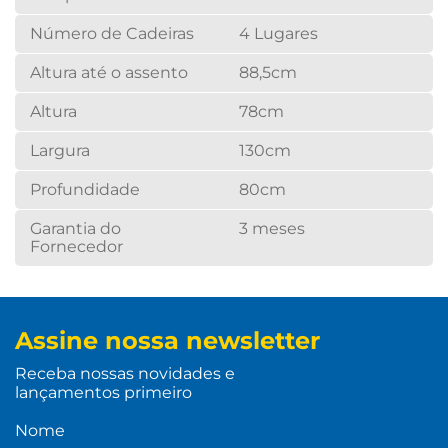
Número de Cadeiras
4 Lugares
Altura até o assento
88,5cm
Altura
78cm
Largura
130cm
Profundidade
80cm
Garantia do
3 meses
Fornecedor
Assine nossa newsletter
Receba nossas novidades e
lançamentos primeiro
Nome