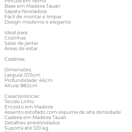
Pintura em Verniz

Base em Madeira Tauari

Sapata Niveladora

Fácil de montar e limpar

Design moderno e elegante

Ideal para:

Cozinhas

Salas de jantar

Áreas de estar

Cadeiras:

Dimensões

Largura: 57,5cm

Profundidade: 46cm

Altura: 88,5cm

Características:

Tecido Linho

Encosto em Madeira

Assento estofado com espuma de alta densidade

Cadeira em Madeira Tauari

Detalhes arredondados

Suporta até 120 kg
