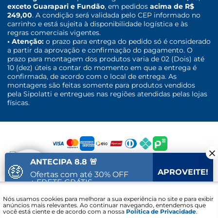
exceto Guarapari e Fundão
, em pedidos
acima de R$
249,00
. A condição será validada pelo CEP informado no
carrinho e está sujeita à disponibilidade logística e às
regras comerciais vigentes.
• Atenção:
o prazo para entrega do pedido só é considerado
a partir da aprovação e confirmação do pagamento. O
prazo para montagem dos produtos varia de 02 (Dois) até
10 (dez) úteis a contar do momento em que a entrega é
confirmada, de acordo com o local de entrega. As
montagens são feitas somente para produtos vendidos
pela Sipolatti e entregues nas regiões atendidas pelas lojas
físicas.
ANTECIPA 8.8 🚨
🤑
APROVEITE!
Ofertas com até 30% OFF
+ FRETE GRÁTIS
Fale com um
Nós usamos cookies para melhorar a sua experiência no site e para exibir
18
21
42
Vai acabar em:
especialista
anúncios mais relevantes. Ao continuar navegando, entendemos que
você está ciente e de acordo com a nossa
Política de Privacidade
.
Sipolatti. © 2016 - 2021 - CNPJ: 30.689.848/0001-30 - Lojas Sipolatti