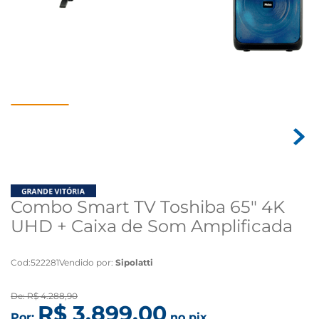
Combo Smart TV Toshiba 65" 4K
UHD + Caixa de Som Amplificada
Bluetooth Philco - Bivolt
Cod
:
522281
Vendido por:
Sipolatti
De:
R$
4
.
288
,
90
R$
3
.
899
,
00
Por:
no pix