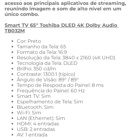
acesso aos principais aplicativos de streaming, 
reunindo imagem e som de alto nível em um 
único combo.
Smart TV 65" Toshiba DLED 4K Dolby Audio 
TB032M
Cor: Preto
Tamanho da Tela: 65
Formato da Tela: 16:9
Resolução da Tela: 3840 x 2160 (4K UHD)
Tecnologia da Tela: DLED
Brilho: 350 cd/m
Contraste: 1300:1 (típico)
Ângulo de Visão: 89° / 89°
Tempo de Resposta do Painel: 8 ms
Frequência do Painel: 60 Hz
Smart TV: Sim
Espelhamento de Tela: Sim
Bluetooth: Sim
Wi-Fi: Sim
LAN (Ethernet): Sim
HDMI: 4 entradas
USB: 2 entradas
AV: 1 entrada