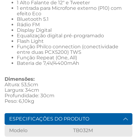
1 Alto Falante de 12" e Tweeter
1 entrada para Microfone externo (P10) com 
efeito Eco
Bluetooth 5.1
Rádio FM
Display Digital
Equalização digital pré-programado
Flash Light
Função Philco connection (conectividade 
entre duas PCX5200) TWS
Função Repeat (One, All)
Bateria de 7,4V/4400mAh
Dimensões:
Altura: 53,5cm
Largura: 34cm
Profundidade: 30cm
Peso: 6,10kg
ESPECIFICAÇÕES DO PRODUTO
Modelo
TB032M