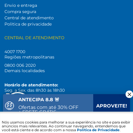
Envio e entrega
Compra segura
Central de atendimento
Politica de privacidade
CENTRAL DE ATENDIMENTO
4007 1700
Regiões metropolitanas
0800 006 2020
Demais localidades
Horário de atendimento:
Seg. a Sex. das 8h30 às 18h30
ANTECIPA 8.8 🚨
🤑
SIGA-NOS
APROVEITE!
Ofertas com até 30% OFF
+ FRETE GRÁTIS
Fale com um
Nós usamos cookies para melhorar a sua experiência no site e para exibir
27
48
49
Vai acabar em:
especialista
anúncios mais relevantes. Ao continuar navegando, entendemos que
você está ciente e de acordo com a nossa
Política de Privacidade
.