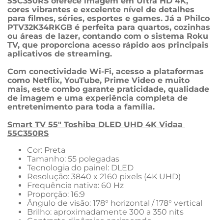
55C350RS oferece imagem em Ultra HD 4K, 
cores vibrantes e excelente nível de detalhes 
para filmes, séries, esportes e games. Já a Philco 
PTV32K34RKGB é perfeita para quartos, cozinhas 
ou áreas de lazer, contando com o sistema Roku 
TV, que proporciona acesso rápido aos principais 
aplicativos de streaming.
Com conectividade Wi-Fi, acesso a plataformas 
como Netflix, YouTube, Prime Video e muito 
mais, este combo garante praticidade, qualidade 
de imagem e uma experiência completa de 
entretenimento para toda a família.
Smart TV 55" Toshiba DLED UHD 4K Vidaa 
55C350RS
Cor: Preta
Tamanho: 55 polegadas
Tecnologia do painel: DLED
Resolução: 3840 x 2160 pixels (4K UHD)
Frequência nativa: 60 Hz
Proporção: 16:9
Ângulo de visão: 178° horizontal / 178° vertical
Brilho: aproximadamente 300 a 350 nits