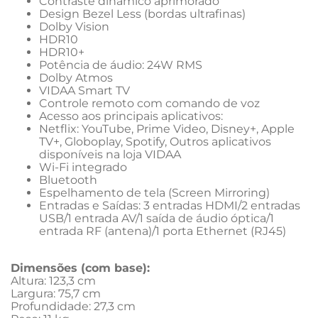
Contraste dinâmico aprimorado
Design Bezel Less (bordas ultrafinas)
Dolby Vision
HDR10
HDR10+
Potência de áudio: 24W RMS
Dolby Atmos
VIDAA Smart TV
Controle remoto com comando de voz
Acesso aos principais aplicativos:
Netflix: YouTube, Prime Video, Disney+, Apple 
TV+, Globoplay, Spotify, Outros aplicativos 
disponíveis na loja VIDAA
Wi-Fi integrado
Bluetooth
Espelhamento de tela (Screen Mirroring)
Entradas e Saídas: 3 entradas HDMI/2 entradas 
USB/1 entrada AV/1 saída de áudio óptica/1 
entrada RF (antena)/1 porta Ethernet (RJ45)
Dimensões (com base):
Altura: 123,3 cm
Largura: 75,7 cm
Profundidade: 27,3 cm