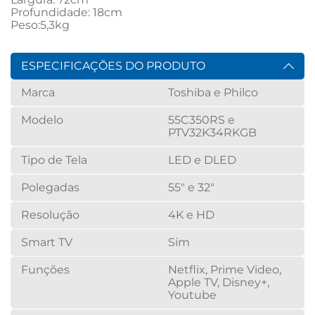
Profundidade: 18cm
Peso:5,3kg
ESPECIFICAÇÕES DO PRODUTO
Marca
Toshiba e Philco
Modelo
55C350RS e
PTV32K34RKGB
Tipo de Tela
LED e DLED
Polegadas
55" e 32"
Resolução
4K e HD
Smart TV
Sim
Funções
Netflix, Prime Video,
Apple TV, Disney+,
Youtube