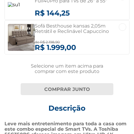
Full40Pro para TVs de 26" a 55"
Preto
R$ 144,25
Sofá Besthouse kansas 2,05m
Retrátil e Reclinável Capuccino
Capuccino
de
R$ 2.198,90
R$ 1.999,00
Selecione um item
acima
para
comprar com este produto
COMPRAR JUNTO
Descrição
Leve mais entretenimento para toda a casa com 
este combo especial de Smart TVs. A Toshiba 