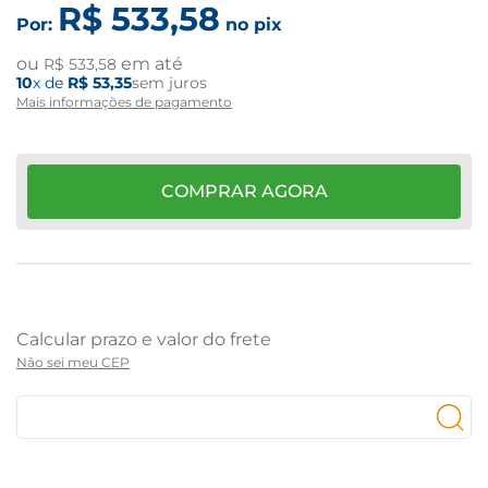
R$
533
,
58
Por:
no pix
ou
em até
R$
533
,
58
10
x de
R$
53
,
35
sem juros
Mais informações de pagamento
COMPRAR AGORA
Não sei meu CEP