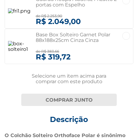
portas com Espelho
Cinamomo/Off white
Cinamomo/off white
de
R$ 2.253,90
R$ 2.049,00
Base Box Solteiro Garnet Polar
88x188x25cm Cinza Cinza
de
R$ 383,66
R$ 319,72
Selecione um item
acima
para
comprar com este produto
COMPRAR JUNTO
Descrição
O Colchão Solteiro Orthoface Polar é sinônimo 