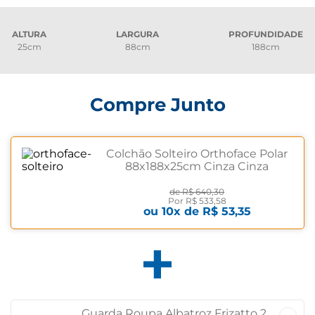
ALTURA
LARGURA
PROFUNDIDADE
25cm
88cm
188cm
Compre Junto
Colchão Solteiro Orthoface Polar
88x188x25cm Cinza Cinza
de
R$ 640,30
Por
R$ 533,58
ou
10
x de
R$ 53,35
Guarda Roupa Albatroz Frizatto 2