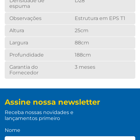
Densidade de
D28
espuma
Observações
Estrutura em EPS T1
Altura
25cm
Largura
88cm
Profundidade
188cm
Garantia do
3 meses
Fornecedor
Assine nossa newsletter
Receba nossas novidades e
lançamentos primeiro
Nome