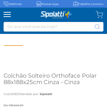
Telefones
Nossas lojas
Trabalhe conosco
Do que você precisa hoje?
Colchão Solteiro Orthoface Polar
88x188x25cm Cinza - Cinza
Cod
:
2016313
Vendido por:
Sipolatti
De:
R$
640
,
30