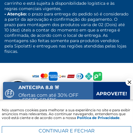
carrinho e está sujeita à disponibilidade logística e às
regras comerciais vigentes.
• Atenção:
o prazo para entrega do pedido só é considerado
a partir da aprovação e confirmação do pagamento. O
prazo para montagem dos produtos varia de 02 (Dois) até
10 (dez) úteis a contar do momento em que a entrega é
confirmada, de acordo com o local de entrega. As
montagens são feitas somente para produtos vendidos
pela Sipolatti e entregues nas regiões atendidas pelas lojas
físicas.
ANTECIPA 8.8 🚨
🤑
APROVEITE!
Ofertas com até 30% OFF
+ FRETE GRÁTIS
Fale com um
Nós usamos cookies para melhorar a sua experiência no site e para exibir
15
33
56
Vai acabar em:
especialista
anúncios mais relevantes. Ao continuar navegando, entendemos que
você está ciente e de acordo com a nossa
Política de Privacidade
.
Sipolatti. © 2016 - 2021 - CNPJ: 30.689.848/0001-30 - Lojas Sipolatti
Comércio e Serviços LTDA Avenida Alcacibas Furtado - Canaã -
Viana/ES. CEP: 29135-008 Todos os direitos reservados.
CONTINUAR E FECHAR