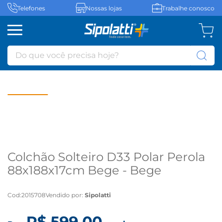
Telefones
Nossas lojas
Trabalhe conosco
Do que você precisa hoje?
Colchão Solteiro D33 Polar Perola
88x188x17cm Bege - Bege
Cod
:
2015708
Vendido por:
Sipolatti
R$
599
,
00