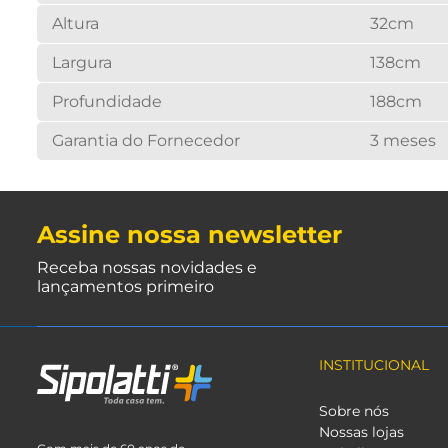
Altura
32cm
Largura
138cm
Profundidade
188cm
Garantia do Fornecedor
3 meses
Assine nossa newsletter
Receba nossas novidades e
lançamentos primeiro
INSTITUCIONAL
Sobre nós
Nossas lojas