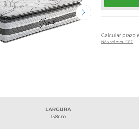
Não sei meu CEP
LARGURA
138cm