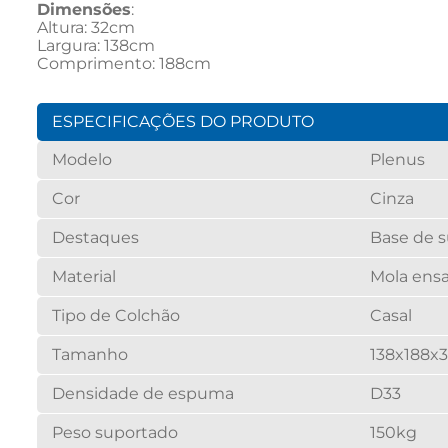
Dimensões
: 
Altura: 32cm
Largura: 138cm
Comprimento: 188cm
ESPECIFICAÇÕES DO PRODUTO
Modelo
Plenus
Cor
Cinza
Destaques
Base de s
Material
Mola ens
Tipo de Colchão
Casal
Tamanho
138x188x
Densidade de espuma
D33
Peso suportado
150kg