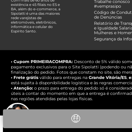
Com mais de 60 anos de
Trabalhe conosco
existência e 45 filiais no ES e
#vemprasipo
BA, além do e-commerce, a
Código de Condut
Sipolatti é uma das maiores
de Denúncias
rede varejistas de
eletromóveis, eletrônicos,
Relatório de Trans
informática e celular do
e Igualdade Salari
Espírito Santo.
Mulheres e Home
Segurança da Inf
• Cupom PRIMEIRACOMPRA:
Desconto de 5% válido some
pagamento exclusivos para o Site Sipolatti (podendo ou nã
finalização do pedido. Fotos que constam no site, são mera
• Frete grátis
válido para entregas na
Grande Vitória/ES
,
e
está sujeita à disponibilidade logística e às regras comerci
• Atenção:
o prazo para entrega do pedido só é considerad
úteis a contar do momento em que a entrega é confirmada,
nas regiões atendidas pelas lojas físicas.
🤑
Fale com um