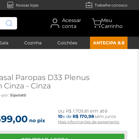
Nossas lojas
Trabalhe conosco
Acessar
conta
Sala
Cozinha
Colchões
ANTECIPA 8.8
asal Paropas D33 Plenus
 Cinza - Cinza
 por:
Sipolatti
ou
em até
R$
1
.
709
,
81
599
,
00
10
x de
R$
170
,
98
sem juros
no pix
Mais informações de pagamento