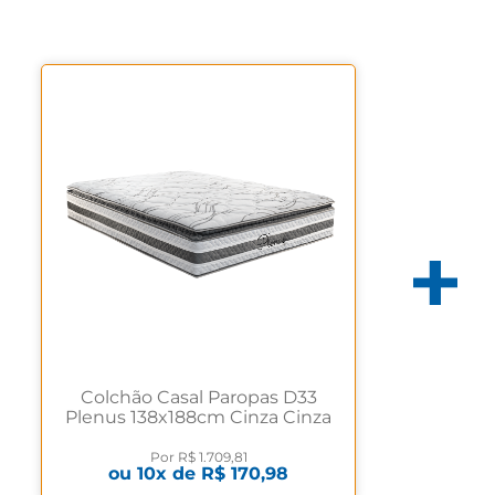
Colchão Casal Paropas D33
Plenus 138x188cm Cinza Cinza
Por
R$ 1.709,81
ou
10
x de
R$ 170,98