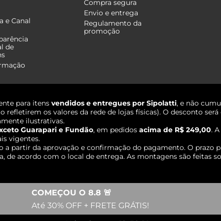
Compra segura
Envio e entrega
a e Canal
Regulamento da
promoção
parência
al de
ns
ormação
nte para itens
vendidos e entregues por Sipolatti
, e não cumu
o refletirem os valores da rede de lojas físicas). O desconto s
mente ilustrativas.
xceto Guarapari e Fundão
, em pedidos
acima de R$ 249,00
. 
ais vigentes.
o a partir da aprovação e confirmação do pagamento. O prazo p
 de acordo com o local de entrega. As montagens são feitas so
COMEÇOU O 8.8 🚨
Até 30% OFF + FRETE GRÁTIS!