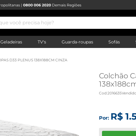
opolitanas |
0800 006 2020
Demais Regiões
e você precisa hoje?
Geladeiras
TV's
Guarda-roupas
Sofás
PAS D33 PLENUS 138X188CM CINZA
Colchão C
138x188cm
Cod
:
2016635
Vendido
R$
1
.
Por: