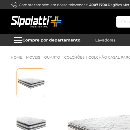
Compre também em nosso televendas:
4007 1700
Regiões Metr
Do qu
Compre por departamento
Lavadoras
MÓVEIS
QUARTO
COLCHÕES
COLCHÃO CASAL PARO