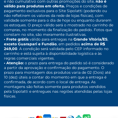
e não cumulativo com outras promoções do site,
não é
válido para produtos em oferta.
Preços e condições de
pagamento exclusivos para o Site Sipolatti (podendo ou
não refletirem os valores da rede de lojas físicas), com
validade somente para o dia de hoje ou enquanto durarem
os estoques. O preço válido será o mostrado no carrinho de
compras, no momento da finalização do pedido. Fotos que
constam no site, são meramente ilustrativas.
• Frete grátis
válido para entregas na
Grande Vitória/ES
,
exceto Guarapari e Fundão
, em pedidos
acima de R$
249,00
. A condição será validada pelo CEP informado no
carrinho e está sujeita à disponibilidade logística e às
regras comerciais vigentes.
• Atenção:
o prazo para entrega do pedido só é considerado
a partir da aprovação e confirmação do pagamento. O
prazo para montagem dos produtos varia de 02 (Dois) até
10 (dez) úteis a contar do momento em que a entrega é
confirmada, de acordo com o local de entrega. As
montagens são feitas somente para produtos vendidos
pela Sipolatti e entregues nas regiões atendidas pelas lojas
físicas.