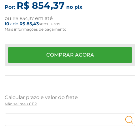
R$
854
,
37
Por:
no pix
ou
em até
R$
854
,
37
10
x de
R$
85
,
43
sem juros
Mais informações de pagamento
COMPRAR AGORA
Não sei meu CEP