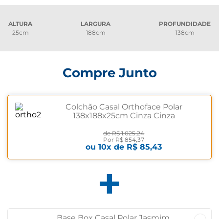
ALTURA
LARGURA
PROFUNDIDADE
25cm
188cm
138cm
Compre Junto
Colchão Casal Orthoface Polar
138x188x25cm Cinza Cinza
de
R$ 1.025,24
Por
R$ 854,37
ou
10
x de
R$ 85,43
Base Box Casal Polar Jasmim