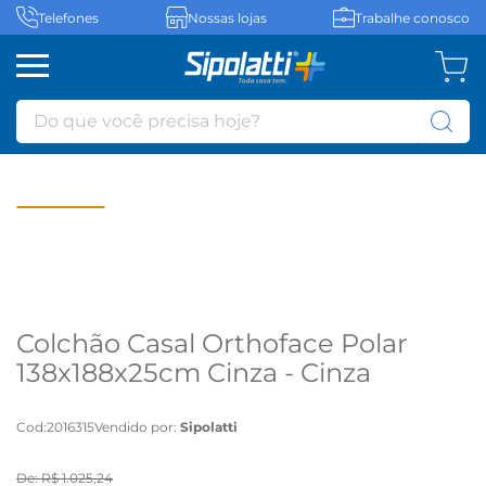
Telefones
Nossas lojas
Trabalhe conosco
Do que você precisa hoje?
Colchão Casal Orthoface Polar
138x188x25cm Cinza - Cinza
Cod
:
2016315
Vendido por:
Sipolatti
De:
R$
1
.
025
,
24