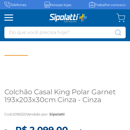
Telefones
Nossas lojas
Trabalhe conosco
Do que você precisa hoje?
Colchão Casal King Polar Garnet
193x203x30cm Cinza - Cinza
Cod
:
2016320
Vendido por:
Sipolatti
R$
2
.
099
,
00