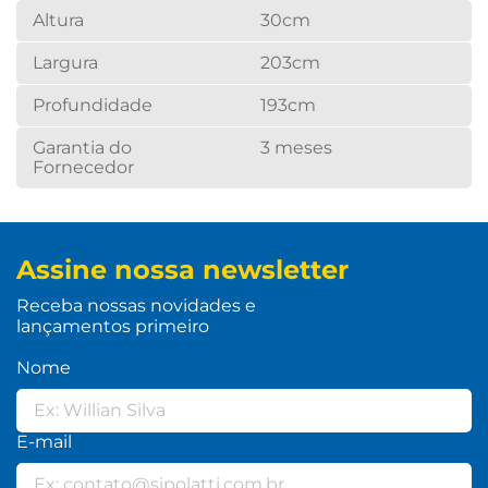
Altura
30cm
Largura
203cm
Profundidade
193cm
Garantia do
3 meses
Fornecedor
Assine nossa newsletter
Receba nossas novidades e
lançamentos primeiro
Nome
E-mail