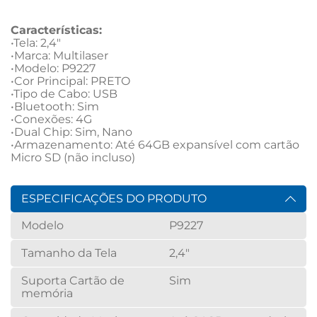
Características:
•Tela: 2,4"

•Marca: Multilaser

•Modelo: P9227

•Cor Principal: PRETO

•Tipo de Cabo: USB

•Bluetooth: Sim

•Conexões: 4G

•Dual Chip: Sim, Nano

•Armazenamento: Até 64GB expansível com cartão 
Micro SD (não incluso)
ESPECIFICAÇÕES DO PRODUTO
Modelo
P9227
Tamanho da Tela
2,4"
Suporta Cartão de
Sim
memória