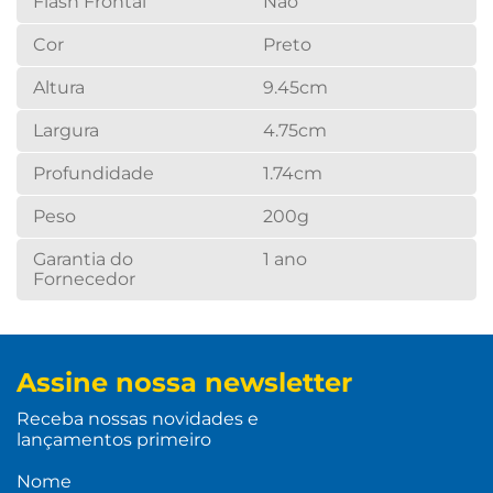
Flash Frontal
Não
Cor
Preto
Altura
9.45cm
Largura
4.75cm
Profundidade
1.74cm
Peso
200g
Garantia do
1 ano
Fornecedor
Assine nossa newsletter
Receba nossas novidades e
lançamentos primeiro
Nome