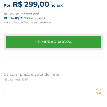
R$
299
,
00
Por:
no pix
ou
em até
R$
319
,
72
10
x de
R$
31
,
97
sem juros
Mais informações de pagamento
COMPRAR AGORA
Não sei meu CEP