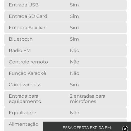
Entrada USB
Sim
Entrada SD Card
Sim
Entrada Auxiliar
Sim
Bluetooth
Sim
Radio FM
Não
Controle remoto
Não
Função Karaokê
Não
Caixa wireless
Sim
Entrada para
2 entradas para
equipamento
microfones
Equalizador
Não
Alimentação
1 Fonte de
ESSA OFERTA EXPIRA EM:
alimentação