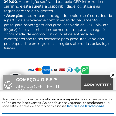
249,00
. A condição será validada pelo CEP informado no
carrinho e está sujeita à disponibilidade logística e às
regras comerciais vigentes.
• Atenção:
o prazo para entrega do pedido só é considerado
a partir da aprovação e confirmação do pagamento. O
prazo para montagem dos produtos varia de 02 (Dois) até
10 (dez) úteis a contar do momento em que a entrega é
confirmada, de acordo com o local de entrega. As
montagens são feitas somente para produtos vendidos
pela Sipolatti e entregues nas regiões atendidas pelas lojas
físicas.
COMEÇOU O 8.8 🚨
🤑
APROVEITE!
Até 30% OFF + FRETE
GRÁTIS!
Fale com um
Nós usamos cookies para melhorar a sua experiência no site e para exibir
12
18
12
Vai acabar em:
especialista
anúncios mais relevantes. Ao continuar navegando, entendemos que
você está ciente e de acordo com a nossa
Política de Privacidade
.
Sipolatti. © 2016 - 2021 - CNPJ: 30.689.848/0001-30 - Lojas Sipolatti
Comércio e Serviços LTDA Avenida Alcacibas Furtado - Canaã -