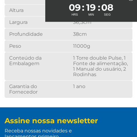
09
19
07
Altura
106,9cm
Largura
36,.3cm
Profundidade
38cm
Peso
11000g
Conteúdo da
1 Torre double Pulse, 1
Embalagem
Fonte de alimentação,
1 Manual do usuário, 2
Rodinhas
Garantia do
1 ano
Fornecedor
Assine nossa newsletter
Receba nossas novidades e
lançamentos primeiro