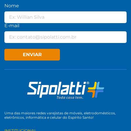
Nome
E-mail
ENVIAR
Uma das maiores redes varejistas de móveis, eletrodomésticos,
eletrônicos, informática e celular do Espírito Santo!
INSTITUCIONAL