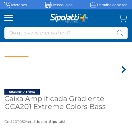
Telefones
Nossas lojas
Trabalhe conosco
Do que você precisa hoje?
Caixa Amplificada Gradiente
GCA201 Extreme Colors Bass
Boom 400W Bluetooth, Rádio FM,
USB - Caixa Amplificada Gradiente
Cod
:
2011052
Vendido por:
Sipolatti
GCA201 Extreme Colors Bass