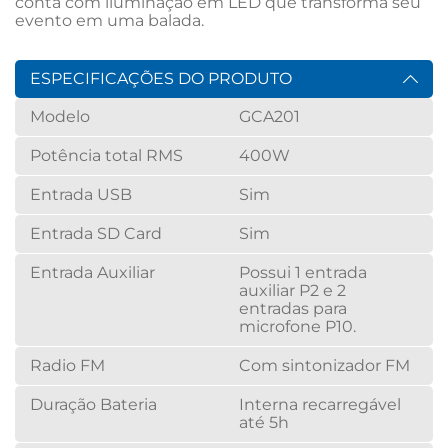
conta com iluminação em LED que transforma seu 
evento em uma balada.
ESPECIFICAÇÕES DO PRODUTO
Modelo
GCA201
Potência total RMS
400W
Entrada USB
Sim
Entrada SD Card
Sim
Entrada Auxiliar
Possui 1 entrada
auxiliar P2 e 2
entradas para
microfone P10.
Radio FM
Com sintonizador FM
Duração Bateria
Interna recarregável
até 5h