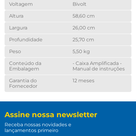
Voltagem
Bivolt
Altura
58,60 cm
Largura
26,00 cm
Profundidade
25,70 cm
Peso
5,50 kg
Conteúdo da
- Caixa Amplificada -
Embalagem
Manual de instruções
Garantia do
12 meses
Fornecedor
Assine nossa newsletter
Receba nossas novidades e
lançamentos primeiro