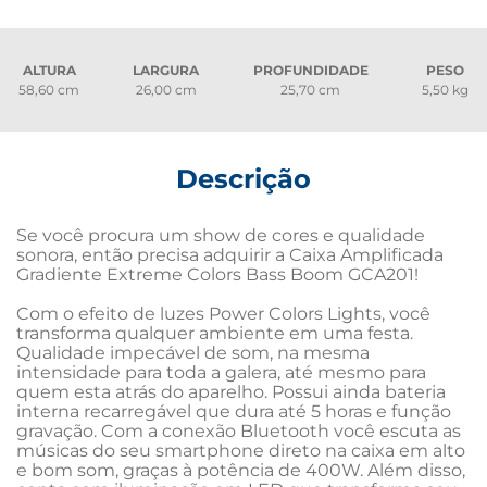
ALTURA
LARGURA
PROFUNDIDADE
PESO
58,60 cm
26,00 cm
25,70 cm
5,50 kg
Descrição
Se você procura um show de cores e qualidade 
sonora, então precisa adquirir a Caixa Amplificada 
Gradiente Extreme Colors Bass Boom GCA201!

Com o efeito de luzes Power Colors Lights, você 
transforma qualquer ambiente em uma festa. 
Qualidade impecável de som, na mesma 
intensidade para toda a galera, até mesmo para 
quem esta atrás do aparelho. Possui ainda bateria 
interna recarregável que dura até 5 horas e função 
gravação. Com a conexão Bluetooth você escuta as 
músicas do seu smartphone direto na caixa em alto 
e bom som, graças à potência de 400W. Além disso, 