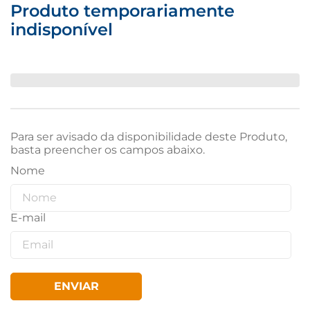
Produto temporariamente
Boom 400W Bluetooth, Rádio FM,
indisponível
USB
Para ser avisado da disponibilidade deste Produto,
basta preencher os campos abaixo.
ENVIAR