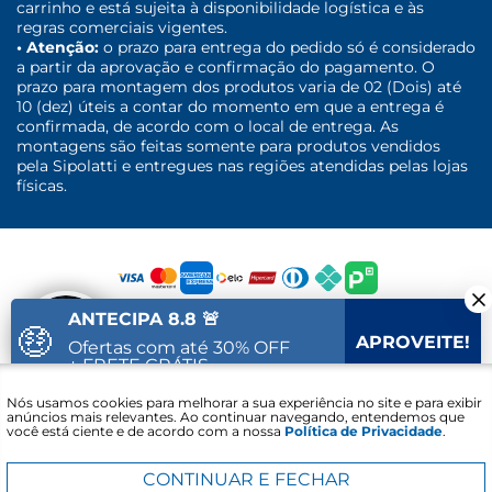
carrinho e está sujeita à disponibilidade logística e às
regras comerciais vigentes.
• Atenção:
o prazo para entrega do pedido só é considerado
a partir da aprovação e confirmação do pagamento. O
prazo para montagem dos produtos varia de 02 (Dois) até
10 (dez) úteis a contar do momento em que a entrega é
confirmada, de acordo com o local de entrega. As
montagens são feitas somente para produtos vendidos
pela Sipolatti e entregues nas regiões atendidas pelas lojas
físicas.
ANTECIPA 8.8 🚨
🤑
APROVEITE!
Ofertas com até 30% OFF
+ FRETE GRÁTIS
Fale com um
Nós usamos cookies para melhorar a sua experiência no site e para exibir
22
21
20
Vai acabar em:
especialista
anúncios mais relevantes. Ao continuar navegando, entendemos que
você está ciente e de acordo com a nossa
Política de Privacidade
.
Sipolatti. © 2016 - 2021 - CNPJ: 30.689.848/0001-30 - Lojas Sipolatti
Comércio e Serviços LTDA Avenida Alcacibas Furtado - Canaã -
Viana/ES. CEP: 29135-008 Todos os direitos reservados.
CONTINUAR E FECHAR