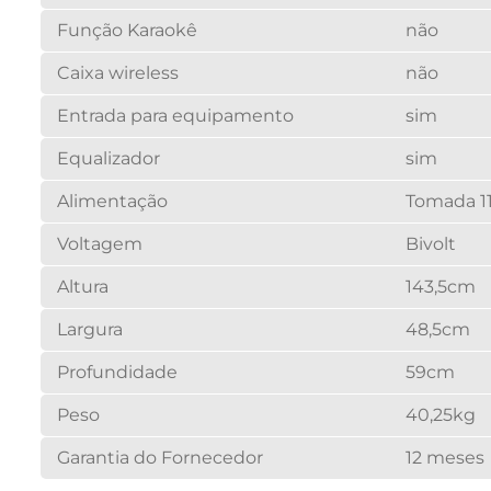
Função Karaokê
não
Caixa wireless
não
Entrada para equipamento
sim
Equalizador
sim
Alimentação
Tomada 1
Voltagem
Bivolt
Altura
143,5cm
Largura
48,5cm
Profundidade
59cm
Peso
40,25kg
Garantia do Fornecedor
12 meses