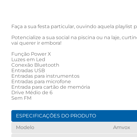
Faça a sua festa particular, ouvindo aquela playlis
Potencialize a sua social na piscina ou na laje, cur
vai querer ir embora!

Função Power X

Luzes em Led

Conexão Bluetooth

Entradas USB

Entradas para instrumentos

Entradas para microfone

Entrada para cartão de memória

Drive Médio de 6

Sem FM
ESPECIFICAÇÕES DO PRODUTO
Modelo
Amvox