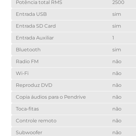
Potência total RMS
2500
Entrada USB
sim
Entrada SD Card
sim
Entrada Auxiliar
1
Bluetooth
sim
Radio FM
não
Wi-Fi
não
Reproduz DVD
não
Copia áudios para o Pendrive
não
Toca-fitas
não
Controle remoto
não
Subwoofer
não