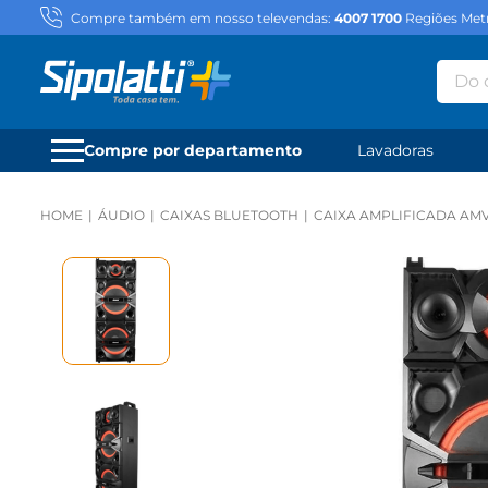
Compre também em nosso televendas:
4007 1700
Regiões Metr
Do qu
Compre por departamento
Lavadoras
ÁUDIO
CAIXAS BLUETOOTH
CAIXA AMPLIFICADA AM