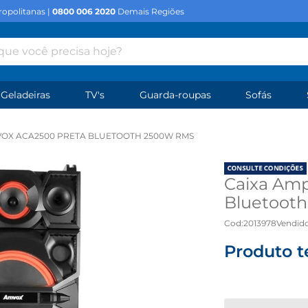
opolitanas |
0800 006 2020
Demais Regiões
e você precisa hoje?
Geladeiras
TV's
Guarda-roupas
Sofás
VOX ACA2500 PRETA BLUETOOTH 2500W RMS
Caixa Amp
Bluetooth
Cod
:
2013978
Vendido
Produto t