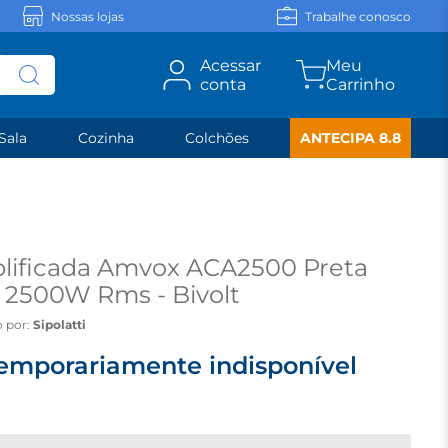
Nossas lojas
Trabalhe conosco
Acessar
conta
Sala
Cozinha
Colchões
ANTECIPA 8.8
lificada Amvox ACA2500 Preta
 2500W Rms - Bivolt
 por:
Sipolatti
emporariamente indisponível