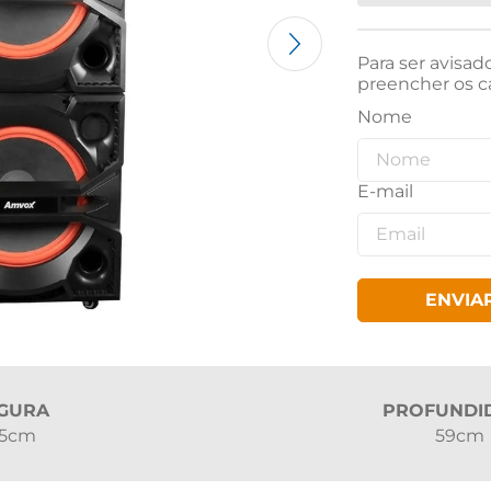
Para ser avisad
preencher os c
ENVIA
GURA
PROFUNDI
,5cm
59cm