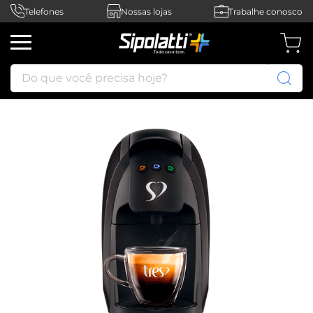
Telefones
Nossas lojas
Trabalhe conosco
Do que você precisa hoje?