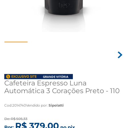
Cafeteira Espresso Luna
Automática 3 Corações Preto - 110
volts
Cod
:
2014740
Vendido por:
Sipolatti
De:
R$
505
,
33
R$
379
,
00
Por:
no pix