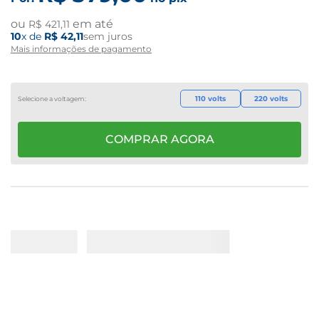
ou
em até
R$
421
,
11
10
x de
R$
42
,
11
sem juros
Mais informações de pagamento
110 volts
220 volts
COMPRAR AGORA