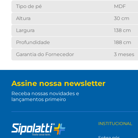
Tipo de pé
MDF
Altura
30 cm
Largura
138 cm
Profundidade
188 cm
Garantia do Fornecedor
3 meses
Assine nossa newsletter
Receba nossas novidades e
lançamentos primeiro
INSTITUCIONAL
Sobre nós