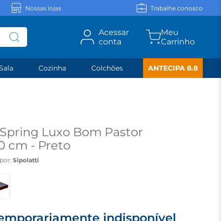
Nossas lojas
Trabalhe conosco
Acessar
conta
Sala
Cozinha
Colchões
ANTECIPA 8.8
 Spring Luxo Bom Pastor
0 cm - Preto
por:
Sipolatti
emporariamente indisponível