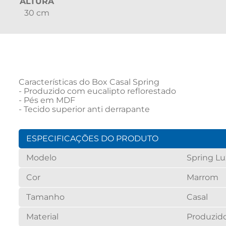
ALTURA
30 cm
Características do Box Casal Spring

- Produzido com eucalipto reflorestado

- Pés em MDF

- Tecido superior anti derrapante
ESPECIFICAÇÕES DO PRODUTO
Modelo
Spring L
Cor
Marrom
Tamanho
Casal
Material
Produzido