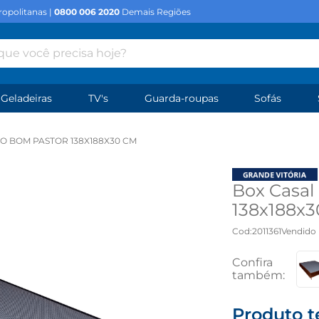
opolitanas |
0800 006 2020
Demais Regiões
e você precisa hoje?
Geladeiras
TV's
Guarda-roupas
Sofás
O BOM PASTOR 138X188X30 CM
Box Casal
138x188x3
Cod
:
2011361
Vendido 
Produto t