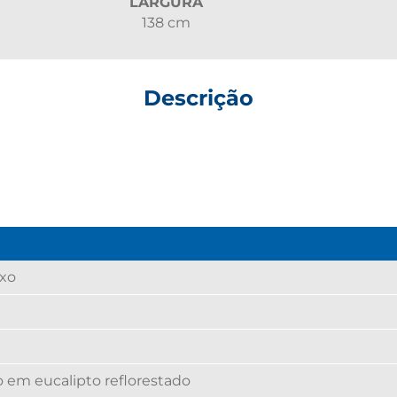
LARGURA
138 cm
Descrição
uxo
 em eucalipto reflorestado