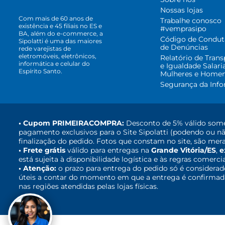
Nossas lojas
Com mais de 60 anos de
Trabalhe conosco
existência e 45 filiais no ES e
#vemprasipo
BA, além do e-commerce, a
Código de Condut
Sipolatti é uma das maiores
de Denúncias
rede varejistas de
eletromóveis, eletrônicos,
Relatório de Trans
informática e celular do
e Igualdade Salari
Espírito Santo.
Mulheres e Home
Segurança da Inf
• Cupom PRIMEIRACOMPRA:
Desconto de 5% válido some
pagamento exclusivos para o Site Sipolatti (podendo ou nã
finalização do pedido. Fotos que constam no site, são mera
• Frete grátis
válido para entregas na
Grande Vitória/ES
,
e
está sujeita à disponibilidade logística e às regras comerci
• Atenção:
o prazo para entrega do pedido só é considerad
úteis a contar do momento em que a entrega é confirmada,
nas regiões atendidas pelas lojas físicas.