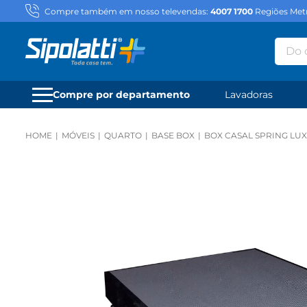
Compre também em nosso televendas:
4007 1700
Regiões Metr
Do qu
Compre por departamento
Lavadoras
MÓVEIS
QUARTO
BASE BOX
BOX CASAL SPRING LUX