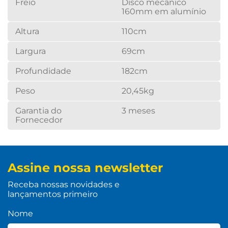
Freio
Disco mecânico
160mm em alumínio
Altura
110cm
Largura
69cm
Profundidade
182cm
Peso
20,45kg
Garantia do
3 meses
Fornecedor
Assine nossa newsletter
Receba nossas novidades e
lançamentos primeiro
Nome