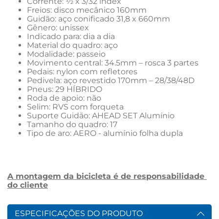
Corrente: ½ x 3/32 index
Freios: disco mecânico 160mm
Guidão: aço conificado 31,8 x 660mm
Gênero: unissex
Indicado para: dia a dia
Material do quadro: aço
Modalidade: passeio
Movimento central: 34.5mm – rosca 3 partes
Pedais: nylon com refletores
Pedivela: aço revestido 170mm – 28/38/48D
Pneus: 29 HÍBRIDO
Roda de apoio: não
Selim: RVS com forqueta
Suporte Guidão: AHEAD SET Alumínio
Tamanho do quadro: 17
Tipo de aro: AERO - alumínio folha dupla
A montagem da bicicleta é de responsabilidade 
do cliente
ESPECIFICAÇÕES DO PRODUTO