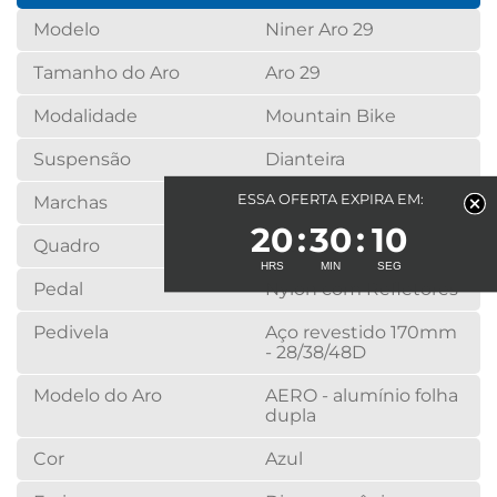
Modelo
Niner Aro 29
Tamanho do Aro
Aro 29
Modalidade
Mountain Bike
Suspensão
Dianteira
ESSA OFERTA EXPIRA EM:
Marchas
21
20
30
10
Quadro
Aço
Pedal
Nylon com Refletores
Pedivela
Aço revestido 170mm
- 28/38/48D
Modelo do Aro
AERO - alumínio folha
dupla
Cor
Azul