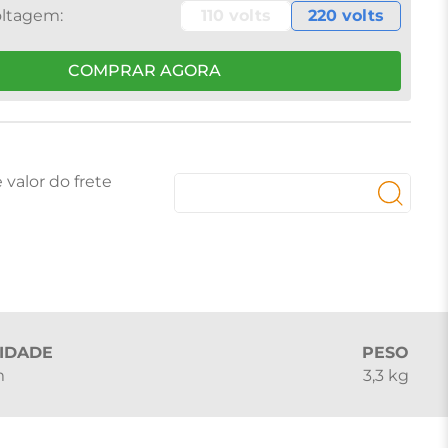
110 volts
220 volts
COMPRAR AGORA
IDADE
PESO
m
3,3 kg