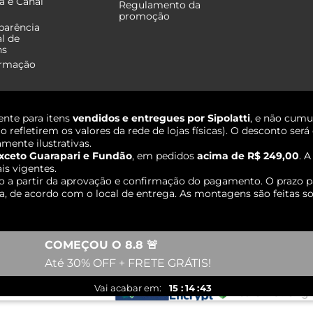
a e Canal
Regulamento da
promoção
parência
al de
ns
ormação
nte para itens
vendidos e entregues por Sipolatti
, e não cumu
o refletirem os valores da rede de lojas físicas). O desconto s
mente ilustrativas.
xceto Guarapari e Fundão
, em pedidos
acima de R$ 249,00
. 
ais vigentes.
o a partir da aprovação e confirmação do pagamento. O prazo p
 de acordo com o local de entrega. As montagens são feitas so
COMEÇOU O 8.8 🚨
Até 30% OFF + FRETE GRÁTIS!
15
14
43
Vai acabar em: