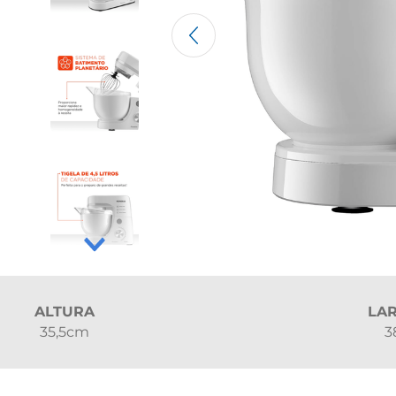
ALTURA
LA
35,5cm
3