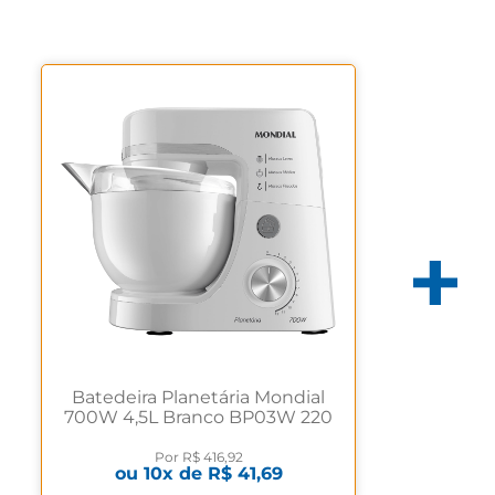
Batedeira Planetária Mondial
700W 4,5L Branco BP03W 220
volts
Por
R$ 416,92
ou
10
x de
R$ 41,69