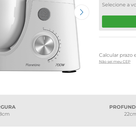
Não sei meu CEP
RGURA
PROFUND
8cm
22c