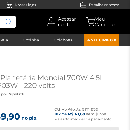
Nossas lojas
Trabalhe conosco
Acessar
conta
Sala
Cozinha
Colchões
ANTECIPA 8.8
 Planetária Mondial 700W 4,5L
03W - 220 volts
 por:
Sipolatti
ou
em até
R$
416
,
92
89
,
90
10
x de
R$
41
,
69
sem juros
no pix
Mais informações de pagamento