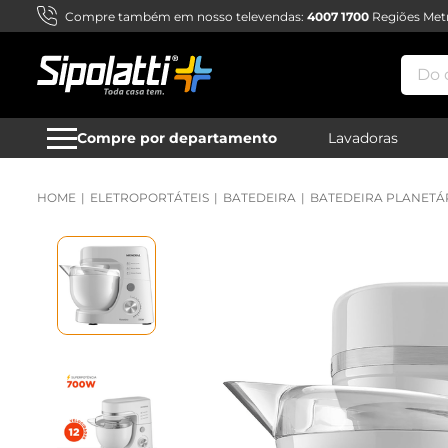
Compre também em nosso televendas:
4007 1700
Regiões Metr
Do qu
Compre por departamento
Lavadoras
ELETROPORTÁTEIS
BATEDEIRA
BATEDEIRA PLANETÁ