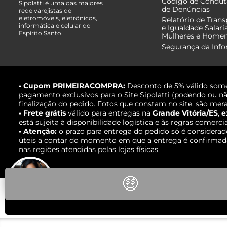
Código de Condut
Sipolatti é uma das maiores
de Denúncias
rede varejistas de
eletromóveis, eletrônicos,
Relatório de Trans
informática e celular do
e Igualdade Salari
Espírito Santo.
Mulheres e Home
Segurança da Inf
• Cupom PRIMEIRACOMPRA:
Desconto de 5% válido some
pagamento exclusivos para o Site Sipolatti (podendo ou nã
finalização do pedido. Fotos que constam no site, são mera
• Frete grátis
válido para entregas na
Grande Vitória/ES
,
e
está sujeita à disponibilidade logística e às regras comerci
• Atenção:
o prazo para entrega do pedido só é considerad
úteis a contar do momento em que a entrega é confirmada,
nas regiões atendidas pelas lojas físicas.
🤑
Fale com um
especialista