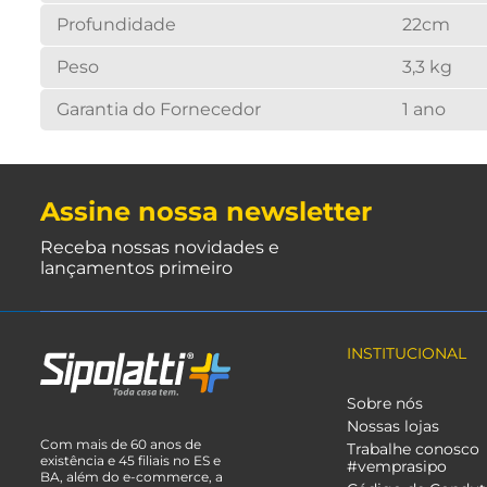
Profundidade
22cm
Peso
3,3 kg
Garantia do Fornecedor
1 ano
Assine nossa newsletter
Receba nossas novidades e
lançamentos primeiro
INSTITUCIONAL
Sobre nós
Nossas lojas
Com mais de 60 anos de
Trabalhe conosco
existência e 45 filiais no ES e
#vemprasipo
BA, além do e-commerce, a