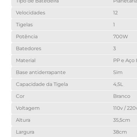
Tipo de Batedeira
Planetári
Velocidades
12
Tigelas
1
Potência
700W
Batedores
3
Material
PP e Aço 
Base antiderrapante
Sim
Capacidade da Tigela
4,5L
Cor
Branco
Voltagem
110v / 220
Altura
35,5cm
Largura
38cm