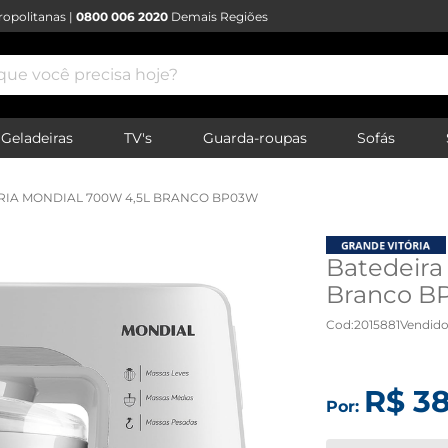
opolitanas |
0800 006 2020
Demais Regiões
e você precisa hoje?
Geladeiras
TV's
Guarda-roupas
Sofás
RIA MONDIAL 700W 4,5L BRANCO BP03W
Batedeira
Branco BP
Cod
:
2015881
Vendido
R$
3
Por: