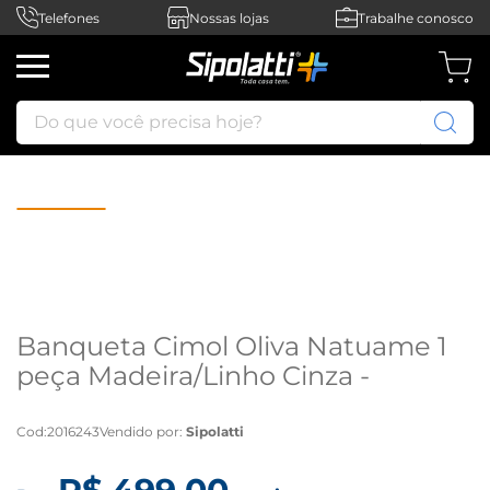
Telefones
Nossas lojas
Trabalhe conosco
Do que você precisa hoje?
Banqueta Cimol Oliva Natuame 1
peça Madeira/Linho Cinza -
Madeira/Linho Cinza
Cod
:
2016243
Vendido por:
Sipolatti