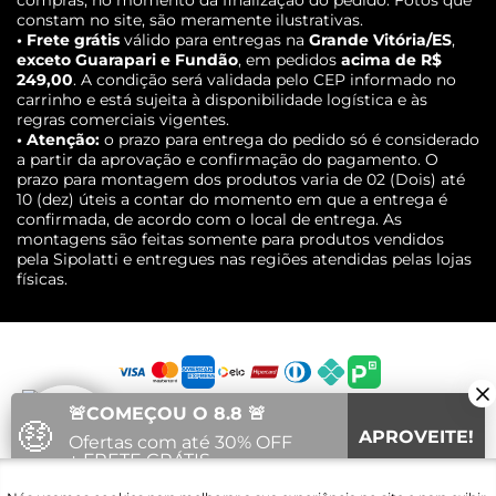
compras, no momento da finalização do pedido. Fotos que
constam no site, são meramente ilustrativas.
• Frete grátis
válido para entregas na
Grande Vitória/ES
,
exceto Guarapari e Fundão
, em pedidos
acima de R$
249,00
. A condição será validada pelo CEP informado no
carrinho e está sujeita à disponibilidade logística e às
regras comerciais vigentes.
• Atenção:
o prazo para entrega do pedido só é considerado
a partir da aprovação e confirmação do pagamento. O
prazo para montagem dos produtos varia de 02 (Dois) até
10 (dez) úteis a contar do momento em que a entrega é
confirmada, de acordo com o local de entrega. As
montagens são feitas somente para produtos vendidos
pela Sipolatti e entregues nas regiões atendidas pelas lojas
físicas.
🚨COMEÇOU O 8.8 🚨
🤑
APROVEITE!
Ofertas com até 30% OFF
+ FRETE GRÁTIS
Fale com um