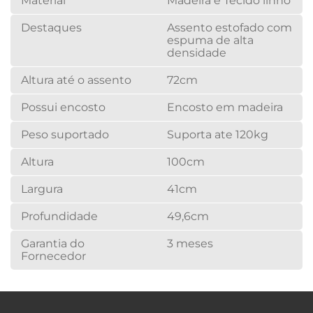
Material
Madeira e Tecido linho
Destaques
Assento estofado com
espuma de alta
densidade
Altura até o assento
72cm
Possui encosto
Encosto em madeira
Peso suportado
Suporta ate 120kg
Altura
100cm
Largura
41cm
Profundidade
49,6cm
Garantia do
3 meses
Fornecedor