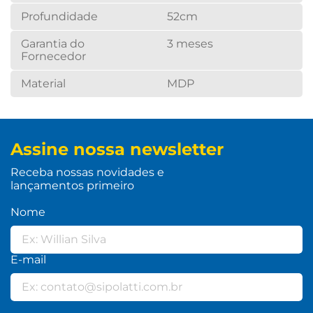
Profundidade
52cm
Garantia do
3 meses
Fornecedor
Material
MDP
Assine nossa newsletter
Receba nossas novidades e
lançamentos primeiro
Nome
E-mail