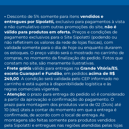
•
Desconto de 5% somente para itens
vendidos e
entregues por Sipolatti,
exclusivo para pagamentos à vista
e não cumulativo com outras promoções do site,
não é
válido para produtos em oferta.
Preços e condições de
pagamento exclusivos para o Site Sipolatti (podendo ou
não refletirem os valores da rede de lojas físicas), com
validade somente para o dia de hoje ou enquanto durarem
os estoques. O preço válido será o mostrado no carrinho de
compras, no momento da finalização do pedido. Fotos que
constam no site, são meramente ilustrativas.
• Frete grátis
válido para entregas na
Grande Vitória/ES
,
exceto Guarapari e Fundão
, em pedidos
acima de R$
249,00
. A condição será validada pelo CEP informado no
carrinho e está sujeita à disponibilidade logística e às
regras comerciais vigentes.
• Atenção:
o prazo para entrega do pedido só é considerado
a partir da aprovação e confirmação do pagamento. O
prazo para montagem dos produtos varia de 02 (Dois) até
10 (dez) úteis a contar do momento em que a entrega é
confirmada, de acordo com o local de entrega. As
montagens são feitas somente para produtos vendidos
pela Sipolatti e entregues nas regiões atendidas pelas lojas