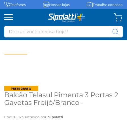
Telefones
Nossas lojas
Trabalhe conosco
Do que você precisa hoje?
Balcão Telasul Pimenta 3 Portas 2
Gavetas Freijó/Branco -
Freijó/Branco
Cod
:
2015738
Vendido por:
Sipolatti