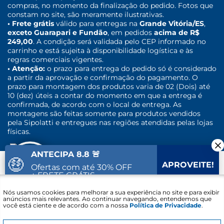
compras, no momento da finalização do pedido. Fotos que
constam no site, são meramente ilustrativas.
• Frete grátis
válido para entregas na
Grande Vitória/ES
,
exceto Guarapari e Fundão
, em pedidos
acima de R$
249,00
. A condição será validada pelo CEP informado no
carrinho e está sujeita à disponibilidade logística e às
regras comerciais vigentes.
• Atenção:
o prazo para entrega do pedido só é considerado
a partir da aprovação e confirmação do pagamento. O
prazo para montagem dos produtos varia de 02 (Dois) até
10 (dez) úteis a contar do momento em que a entrega é
confirmada, de acordo com o local de entrega. As
montagens são feitas somente para produtos vendidos
pela Sipolatti e entregues nas regiões atendidas pelas lojas
físicas.
ANTECIPA 8.8 🚨
🤑
APROVEITE!
Ofertas com até 30% OFF
+ FRETE GRÁTIS
Fale com um
Nós usamos cookies para melhorar a sua experiência no site e para exibir
27
37
10
Vai acabar em:
especialista
anúncios mais relevantes. Ao continuar navegando, entendemos que
você está ciente e de acordo com a nossa
Política de Privacidade
.