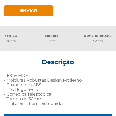
ENVIAR
ALTURA
LARGURA
PROFUNDIDADE
86 cm
80 cm
52 cm
Descrição
- 100% MDF

- Molduras Robustas Design Moderno

- Puxador em ABS

- Pés Reguláveis

- Corrediça Telescópica

- Tampo de 30mm

- Prateleiras bem Distribuídas