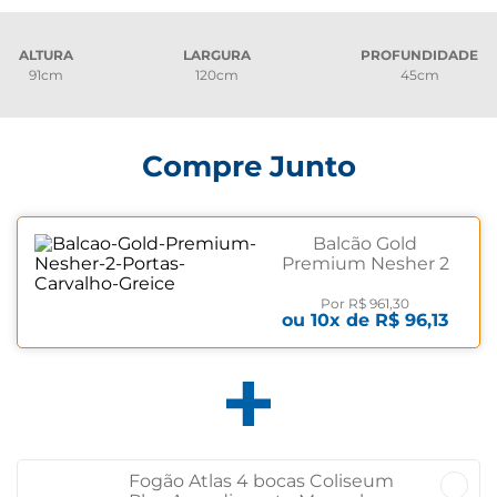
ALTURA
LARGURA
PROFUNDIDADE
91cm
120cm
45cm
Compre Junto
Balcão Gold
Premium Nesher 2
Portas
Carvalho/Greice
Por
R$ 961,30
ou
10
x de
R$ 96,13
Carvalho/Greice
Fogão Atlas 4 bocas Coliseum