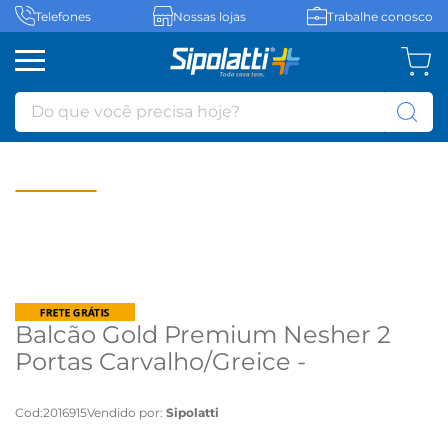
Telefones
Nossas lojas
Trabalhe conosco
Do que você precisa hoje?
Balcão Gold Premium Nesher 2
Portas Carvalho/Greice -
Carvalho/Greice
Cod
:
2016915
Vendido por:
Sipolatti