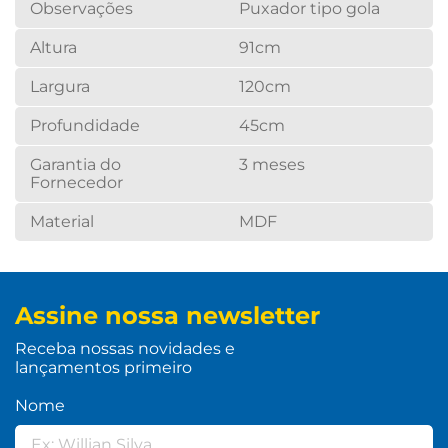
Observações
Puxador tipo gola
Altura
91cm
Largura
120cm
Profundidade
45cm
Garantia do
3 meses
Fornecedor
Material
MDF
Assine nossa newsletter
Receba nossas novidades e
lançamentos primeiro
Nome