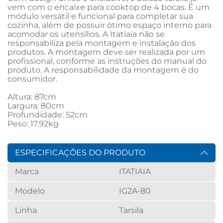
vem com o encaixe para cooktop de 4 bocas. É um 
módulo versátil e funcional para completar sua 
cozinha, além de possuir ótimo espaço interno para 
acomodar os utensílios. A Itatiaia não se 
responsabiliza pela montagem e instalação dos 
produtos. A montagem deve ser realizada por um 
profissional, conforme as instruções do manual do 
produto. A responsabilidade da montagem é do 
consumidor.

Altura: 87cm

Largura: 80cm

Profundidade: 52cm

Peso: 17.92kg
ESPECIFICAÇÕES DO PRODUTO
Marca
ITATIAIA
Modelo
IG2A-80
Linha
Tarsila