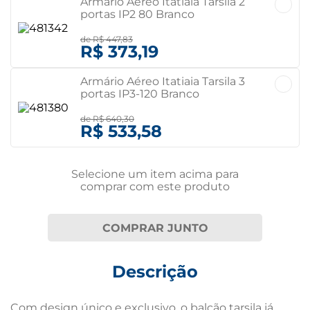
Armário Aéreo Itatiaia Tarsila 2
portas IP2 80 Branco
de
R$ 447,83
R$ 373,19
Armário Aéreo Itatiaia Tarsila 3
portas IP3-120 Branco
de
R$ 640,30
R$ 533,58
Selecione um item
acima
para
comprar com este produto
COMPRAR JUNTO
Descrição
Com design único e exclusivo, o balcão tarsila já 