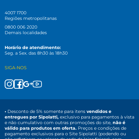
4007 1700
Regiões metropolitanas
0800 006 2020
Demais localidades
Horário de atendimento:
Seg. a Sex. das 8h30 às 18h30
SIGA-NOS
•
Desconto de 5% somente para itens
vendidos e
entregues por Sipolatti,
exclusivo para pagamentos à vista
e não cumulativo com outras promoções do site,
não é
válido para produtos em oferta.
Preços e condições de
pagamento exclusivos para o Site Sipolatti (podendo ou