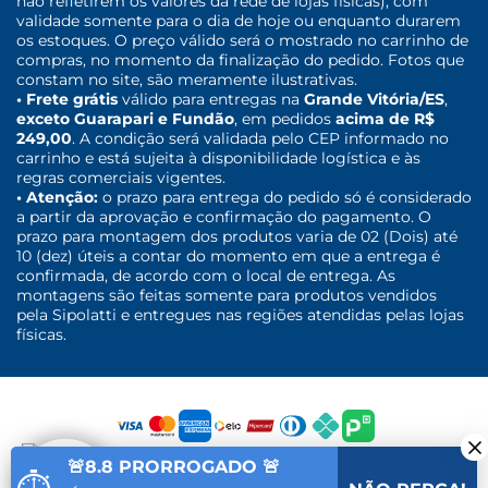
não refletirem os valores da rede de lojas físicas), com
validade somente para o dia de hoje ou enquanto durarem
os estoques. O preço válido será o mostrado no carrinho de
compras, no momento da finalização do pedido. Fotos que
constam no site, são meramente ilustrativas.
• Frete grátis
válido para entregas na
Grande Vitória/ES
,
exceto Guarapari e Fundão
, em pedidos
acima de R$
249,00
. A condição será validada pelo CEP informado no
carrinho e está sujeita à disponibilidade logística e às
regras comerciais vigentes.
• Atenção:
o prazo para entrega do pedido só é considerado
a partir da aprovação e confirmação do pagamento. O
prazo para montagem dos produtos varia de 02 (Dois) até
10 (dez) úteis a contar do momento em que a entrega é
confirmada, de acordo com o local de entrega. As
montagens são feitas somente para produtos vendidos
pela Sipolatti e entregues nas regiões atendidas pelas lojas
físicas.
🚨8.8 PRORROGADO 🚨