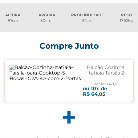
ALTURA
LARGURA
PROFUNDIDADE
PESO
87cm
80cm
52cm
17.92kg
Compre Junto
Balcão Cozinha
Itatiaia Tarsila 2
Portas IG2A-80
Branco
Por
R$ 640,51
ou
10
x de
R$ 64,05