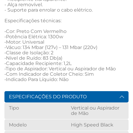
- Alça removível.

- Suporte para enrolar o cabo elétrico.

Especificações técnicas:

•Cor: Preto Com Vermelho

•Potência Elétrica: 1300w

•Motor: Universal

•Vácuo: 134 Mbar (127v) – 131 Mbar (220v)

•Classe de Isolação: 2

•Nível de Ruído: 83 Db(a)

•Capacidade Recipiente: 1,2L

•Tipo de Aspirador: Vertical ou Aspirador de Mão

•Com Indicador de Coletor Cheio: Sim

•Indicado Para Líquido: Não
ESPECIFICAÇÕES DO PRODUTO
Tipo
Vertical ou Aspirador
de Mão
Modelo
High Speed Black