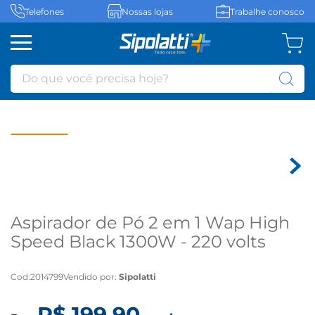
Telefones
Nossas lojas
Trabalhe conosco
Do que você precisa hoje?
Aspirador de Pó 2 em 1 Wap High
Speed Black 1300W - 220 volts
Cod
:
2014799
Vendido por:
Sipolatti
R$
199
,
90