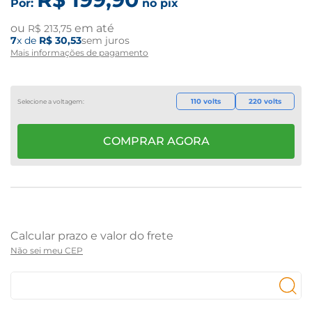
Por:
no pix
ou
em até
R$
213
,
75
7
x de
R$
30
,
53
sem juros
Mais informações de pagamento
110 volts
220 volts
COMPRAR AGORA
Não sei meu CEP