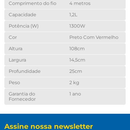
Comprimento do fio
4 metros
Capacidade
1,2L
Potência (W)
1300W
Cor
Preto Com Vermelho
Altura
108cm
Largura
14,5cm
Profundidade
25cm
Peso
2 kg
Garantia do
1 ano
Fornecedor
Assine nossa newsletter