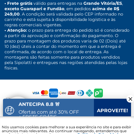
• Frete grátis
válido para entregas na
Grande Vitória/ES
,
exceto Guarapari e Fundão
, em pedidos
acima de R$
249,00
. A condição será validada pelo CEP informado no
carrinho e está sujeita à disponibilidade logística e às
regras comerciais vigentes.
• Atenção:
o prazo para entrega do pedido só é considerado
a partir da aprovação e confirmação do pagamento. O
prazo para montagem dos produtos varia de 02 (Dois) até
10 (dez) úteis a contar do momento em que a entrega é
confirmada, de acordo com o local de entrega. As
montagens são feitas somente para produtos vendidos
pela Sipolatti e entregues nas regiões atendidas pelas lojas
físicas.
ANTECIPA 8.8 🚨
🤑
APROVEITE!
Ofertas com até 30% OFF
+ FRETE GRÁTIS
Fale com um
Nós usamos cookies para melhorar a sua experiência no site e para exibir
31
43
07
Vai acabar em:
especialista
anúncios mais relevantes. Ao continuar navegando, entendemos que