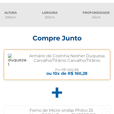
ALTURA
LARGURA
PROFUNDIDADE
200cm
210cm
45cm
Compre Junto
Armário de Cozinha Nesher Duquesa
Carvalho/Titânio Carvalho/Titânio
Por
R$ 1.602,88
ou
10
x de
R$ 160,28
Forno de Micro-ondas Philco 25