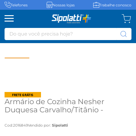
Telefones
Nossas lojas
Trabalhe conosco
Do que você precisa hoje?
Armário de Cozinha Nesher
Duquesa Carvalho/Titânio -
Carvalho/Titânio
Cod
:
2016849
Vendido por:
Sipolatti