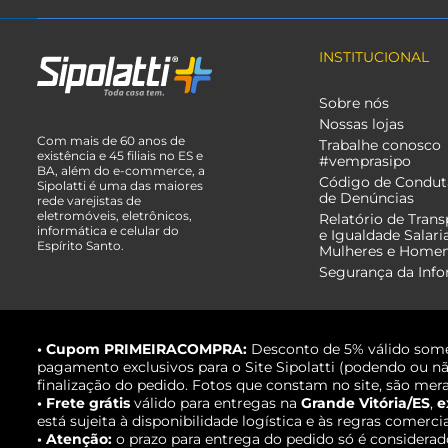
INSTITUCIONAL
Sobre nós
Nossas lojas
Com mais de 60 anos de
Trabalhe conosco
existência e 45 filiais no ES e
#vemprasipo
BA, além do e-commerce, a
Código de Condut
Sipolatti é uma das maiores
de Denúncias
rede varejistas de
eletromóveis, eletrônicos,
Relatório de Trans
informática e celular do
e Igualdade Salari
Espírito Santo.
Mulheres e Home
Segurança da Inf
• Cupom PRIMEIRACOMPRA:
Desconto de 5% válido some
pagamento exclusivos para o Site Sipolatti (podendo ou nã
finalização do pedido. Fotos que constam no site, são mera
• Frete grátis
válido para entregas na
Grande Vitória/ES
,
e
está sujeita à disponibilidade logística e às regras comerci
• Atenção:
o prazo para entrega do pedido só é considerad