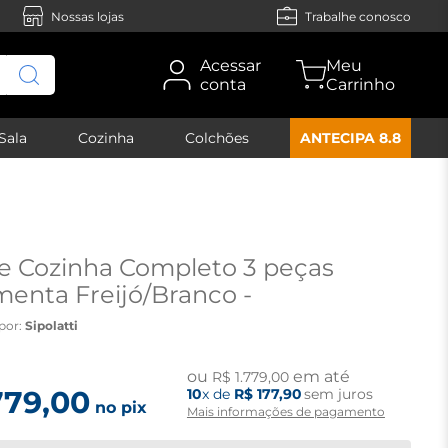
Nossas lojas
Trabalhe conosco
Acessar
conta
Sala
Cozinha
Colchões
ANTECIPA 8.8
e Cozinha Completo 3 peças
menta Freijó/Branco -
anco
por:
Sipolatti
ou
em até
R$
1
.
779
,
00
779
,
00
10
x de
R$
177
,
90
sem juros
no pix
Mais informações de pagamento