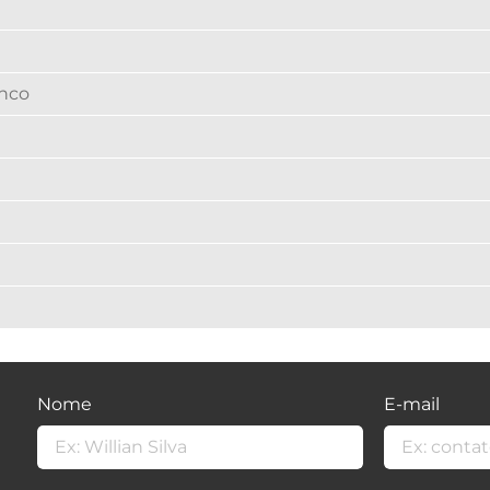
anco
Nome
E-mail