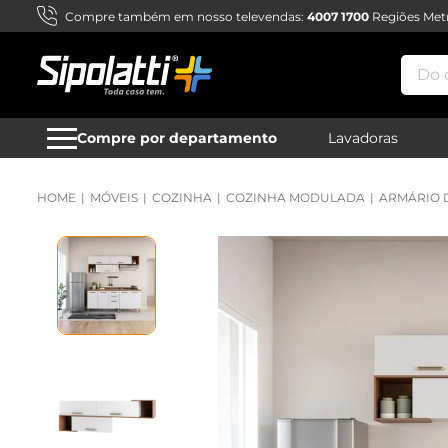
Compre também em nosso televendas:
4007 1700
Regiões Metr
Do qu
Compre por departamento
Lavadoras
MÓVEIS
COZINHA
COZINHA MODULADA
ARMÁRIO 