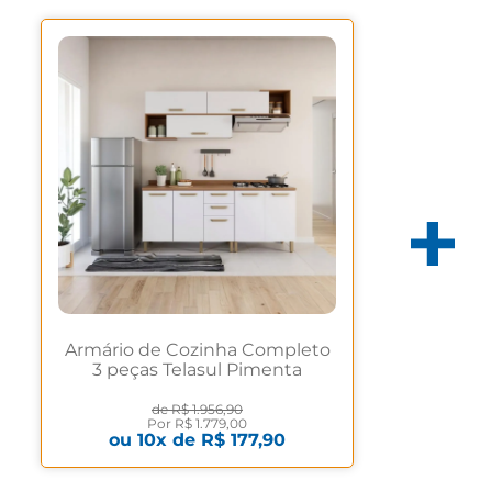
Armário de Cozinha Completo
3 peças Telasul Pimenta
Freijó/Branco Freijó/Branco
de
R$ 1.956,90
Por
R$ 1.779,00
ou
10
x de
R$ 177,90