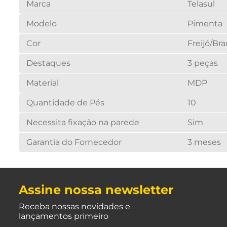
Marca
Telasul
Modelo
Pimenta
Cor
Freijó/Br
Destaques
3 peças
Material
MDP
Quantidade de Pés
10
Necessita fixação na parede
Sim
Garantia do Fornecedor
3 meses
Assine nossa newsletter
Receba nossas novidades e
lançamentos primeiro