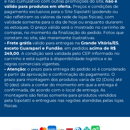
e não cumulativo com outras promoções do site,
não é
válido para produtos em oferta.
Preços e condições de
pagamento exclusivos para o Site Sipolatti (podendo ou
não refletirem os valores da rede de lojas físicas), com
validade somente para o dia de hoje ou enquanto durarem
os estoques. O preço válido será o mostrado no carrinho de
compras, no momento da finalização do pedido. Fotos que
constam no site, são meramente ilustrativas.
• Frete grátis
válido para entregas na
Grande Vitória/ES
,
exceto Guarapari e Fundão
, em pedidos
acima de R$
249,00
. A condição será validada pelo CEP informado no
carrinho e está sujeita à disponibilidade logística e às
regras comerciais vigentes.
• Atenção:
o prazo para entrega do pedido só é considerado
a partir da aprovação e confirmação do pagamento. O
prazo para montagem dos produtos varia de 02 (Dois) até
10 (dez) úteis a contar do momento em que a entrega é
confirmada, de acordo com o local de entrega. As
montagens são feitas somente para produtos vendidos
pela Sipolatti e entregues nas regiões atendidas pelas lojas
físicas.