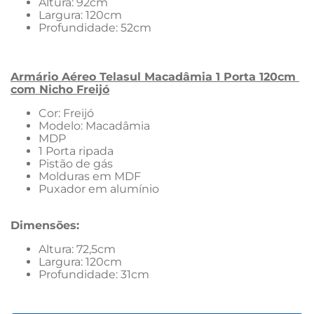
Altura: 92cm
Largura: 120cm
Profundidade: 52cm
Armário Aéreo Telasul Macadâmia 1 Porta 120cm 
com Nicho Freijó
Cor: Freijó
Modelo: Macadâmia
MDP
1 Porta ripada
Pistão de gás
Molduras em MDF
Puxador em alumínio
Dimensões:
Altura: 72,5cm
Largura: 120cm
Profundidade: 31cm