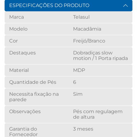
ESPECIFICAÇÕES DO PRODUTO
Marca
Telasul
Modelo
Macadâmia
Cor
Freijó/Branco
Destaques
Dobradiças slow
motion / 1 Porta ripada
Material
MDP
Quantidade de Pés
6
Necessita fixação na
Sim
parede
Observações
Pés com regulagem
de altura
Garantia do
3 meses
Fornecedor