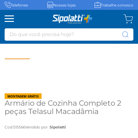
Telefones
Nossas lojas
Trabalhe conosco
Do que você precisa hoje?
Armário de Cozinha Completo 2
peças Telasul Macadâmia
Freijó/Branco - Freijó/Branco
Cod
:
515566
Vendido por:
Sipolatti