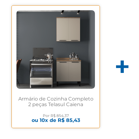
Armário de Cozinha Completo
2 peças Telasul Caiena
Mel/Fume Mel/Fume
Por
R$ 854,37
ou
10
x de
R$ 85,43