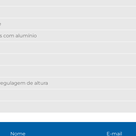
e
s com alumínio
regulagem de altura
Nome
E-mail