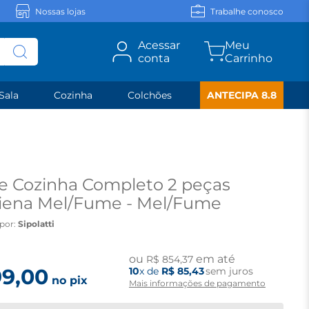
Nossas lojas
Trabalhe conosco
Acessar
conta
Sala
Cozinha
Colchões
ANTECIPA 8.8
e Cozinha Completo 2 peças
aiena Mel/Fume - Mel/Fume
por:
Sipolatti
ou
em até
R$
854
,
37
99
,
00
10
x de
R$
85
,
43
sem juros
no pix
Mais informações de pagamento