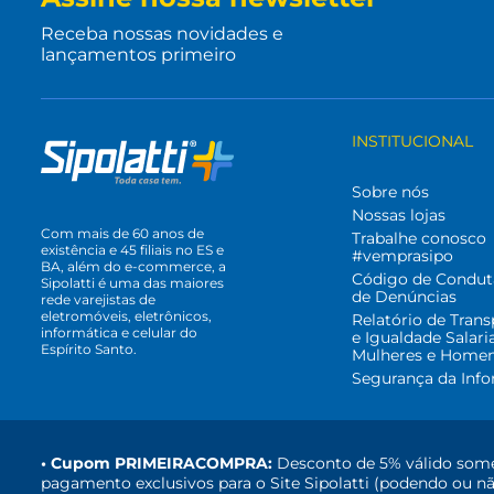
Receba nossas novidades e
lançamentos primeiro
INSTITUCIONAL
Sobre nós
Nossas lojas
Com mais de 60 anos de
Trabalhe conosco
existência e 45 filiais no ES e
#vemprasipo
BA, além do e-commerce, a
Código de Condut
Sipolatti é uma das maiores
de Denúncias
rede varejistas de
eletromóveis, eletrônicos,
Relatório de Trans
informática e celular do
e Igualdade Salari
Espírito Santo.
Mulheres e Home
Segurança da Inf
• Cupom PRIMEIRACOMPRA:
Desconto de 5% válido some
pagamento exclusivos para o Site Sipolatti (podendo ou nã