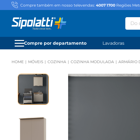
Compre também em nosso televendas:
4007 1700
Regiões Metr
Do qu
Compre por departamento
Lavadoras
MÓVEIS
COZINHA
COZINHA MODULADA
ARMÁRIO 