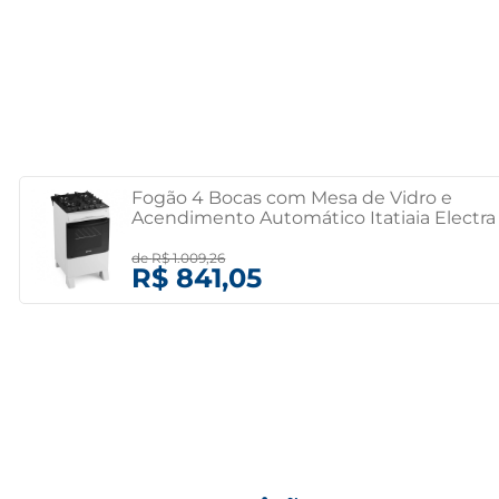
Fogão 4 Bocas com Mesa de Vidro e
Acendimento Automático Itatiaia Electra
Glass New Branco Bivolt
de
R$ 1.009,26
R$ 841,05