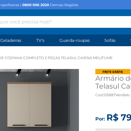
opolitanas |
0800 006 2020
Demais Regiões
e você precisa hoje?
Geladeiras
TV's
Guarda-roupas
Sofás
DE COZINHA COMPLETO 2 PEÇAS TELASUL CAIENA MEL/FUME
Armário d
Telasul C
Cod
:
515887
Vendido 
R$
7
Por: