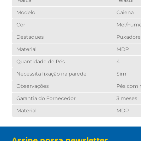
Marca
Telasul
Modelo
Caiena
Cor
Mel/Fum
Destaques
Puxadore
Material
MDP
Quantidade de Pés
4
Necessita fixação na parede
Sim
Observações
Pés com 
Garantia do Fornecedor
3 meses
Material
MDP
Assine nossa newsletter