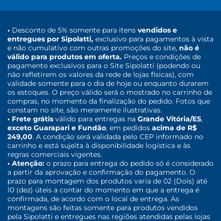
•
Desconto de 5% somente para itens
vendidos e
entregues por Sipolatti,
exclusivo para pagamentos à vista
e não cumulativo com outras promoções do site,
não é
válido para produtos em oferta.
Preços e condições de
pagamento exclusivos para o Site Sipolatti (podendo ou
não refletirem os valores da rede de lojas físicas), com
validade somente para o dia de hoje ou enquanto durarem
os estoques. O preço válido será o mostrado no carrinho de
compras, no momento da finalização do pedido. Fotos que
constam no site, são meramente ilustrativas.
• Frete grátis
válido para entregas na
Grande Vitória/ES
,
exceto Guarapari e Fundão
, em pedidos
acima de R$
249,00
. A condição será validada pelo CEP informado no
carrinho e está sujeita à disponibilidade logística e às
regras comerciais vigentes.
• Atenção:
o prazo para entrega do pedido só é considerado
a partir da aprovação e confirmação do pagamento. O
prazo para montagem dos produtos varia de 02 (Dois) até
10 (dez) úteis a contar do momento em que a entrega é
confirmada, de acordo com o local de entrega. As
montagens são feitas somente para produtos vendidos
pela Sipolatti e entregues nas regiões atendidas pelas lojas