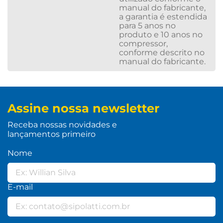
manual do fabricante,
a garantia é estendida
para 5 anos no
produto e 10 anos no
compressor,
conforme descrito no
manual do fabricante.
Assine nossa newsletter
Receba nossas novidades e
lançamentos primeiro
Nome
E-mail