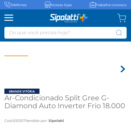
Telefones
Nossas lojas
Trabalhe conosco
Do que você precisa hoje?
Ar-Condicionado Split Gree G-
Diamond Auto Inverter Frio 18.000
BTU/h Cinza - 220 volts
Cod
:
505307
Vendido por:
Sipolatti