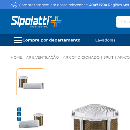
Compre também em nosso televendas:
4007 1700
Regiões Metr
Do qu
Compre por departamento
Lavadoras
AR E VENTILAÇÃO
AR CONDICIONADO
SPLIT
AR-CO