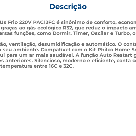
Descrição
Us Frio 220V PAC12FC é sinônimo de conforto, economi
ças ao gás ecológico R32, que reduz o impacto ambient
as funções, como Dormir, Timer, Oscilar e Turbo, o u
o, ventilação, desumidificação e automático. O contr
ao seu ambiente. Compatível com o Kit Philco Home Sm
ui para um ar mais saudável. A função Auto Restart 
 anteriores. Silencioso, moderno e eficiente, conta 
e temperatura entre 16C e 32C. 