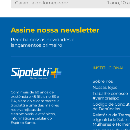
Garantia do fornecedor
1 ano, 10
Assine nossa newsletter
Receba nossas novidades e
lançamentos primeiro
INSTITUCIONAL
Sobre nós
Nossas lojas
Com mais de 60 anos de
Trabalhe conosco
existência e 45 filiais no ES e
#vemprasipo
BA, além do e-commerce, a
Código de Condut
Sipolatti é uma das maiores
de Denúncias
rede varejistas de
eletromóveis, eletrônicos,
Relatório de Trans
informática e celular do
e Igualdade Salari
Espírito Santo.
Mulheres e Home