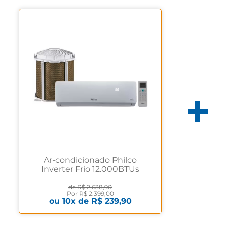
Ar-condicionado Philco
Inverter Frio 12.000BTUs
Branco PAC12FC 220 volts
de
R$ 2.638,90
Por
R$ 2.399,00
ou
10
x de
R$ 239,90