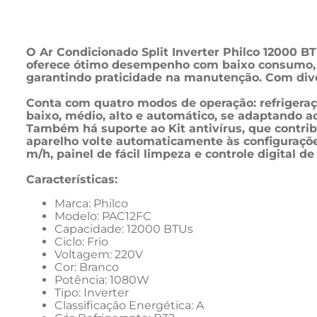
O Ar Condicionado Split Inverter Philco 12000 BT
oferece ótimo desempenho com baixo consumo, gra
garantindo praticidade na manutenção. Com divers
Conta com quatro modos de operação: refrigeraçã
baixo, médio, alto e automático, se adaptando 
Também há suporte ao Kit antivírus, que contrib
aparelho volte automaticamente às configurações
m/h, painel de fácil limpeza e controle digital d
Características:
Marca: Philco
Modelo: PAC12FC
Capacidade: 12000 BTUs
Ciclo: Frio
Voltagem: 220V
Cor: Branco
Potência: 1080W
Tipo: Inverter
Classificação Energética: A