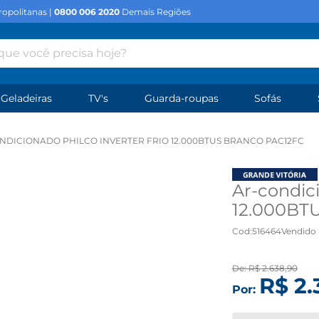
opolitanas |
0800 006 2020
Demais Regiões
e você precisa hoje?
Geladeiras
TV's
Guarda-roupas
Sofás
NDICIONADO PHILCO INVERTER FRIO 12.000BTUS BRANCO PAC12FC
Ar-condici
12.000BTU
Cod
:
516464
Vendido 
De:
R$
2
.
638
,
90
R$
2
.
Por: