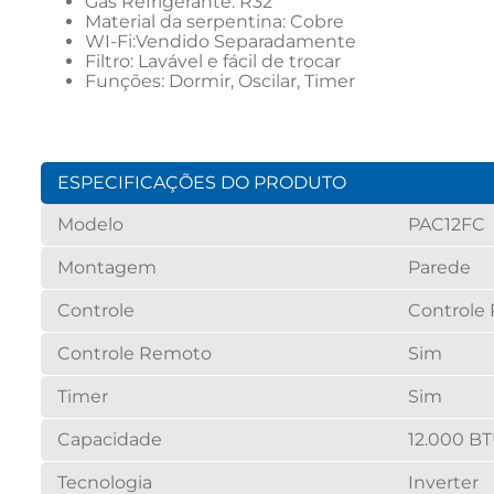
Gás Refrigerante: R32
Material da serpentina: Cobre
WI-Fi:Vendido Separadamente
Filtro: Lavável e fácil de trocar
Funções: Dormir, Oscilar, Timer
ESPECIFICAÇÕES DO PRODUTO
Modelo
PAC12FC
Montagem
Parede
Controle
Controle
Controle Remoto
Sim
Timer
Sim
Capacidade
12.000 B
Tecnologia
Inverter