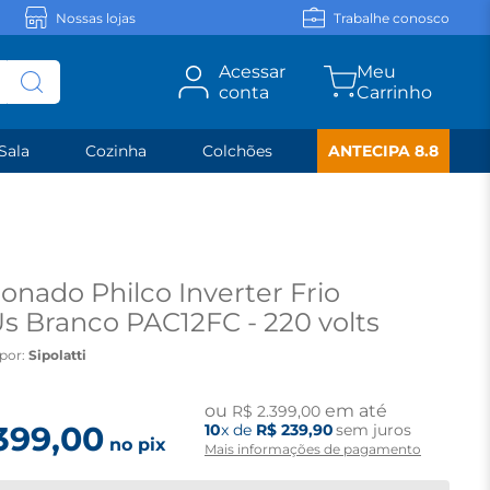
Nossas lojas
Trabalhe conosco
Acessar
conta
Sala
Cozinha
Colchões
ANTECIPA 8.8
onado Philco Inverter Frio
s Branco PAC12FC - 220 volts
por:
Sipolatti
ou
em até
R$
2
.
399
,
00
399
,
00
10
x de
R$
239
,
90
sem juros
no pix
Mais informações de pagamento