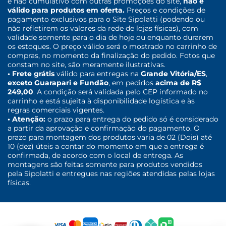
e não cumulativo com outras promoções do site,
não é
válido para produtos em oferta.
Preços e condições de
pagamento exclusivos para o Site Sipolatti (podendo ou
não refletirem os valores da rede de lojas físicas), com
validade somente para o dia de hoje ou enquanto durarem
os estoques. O preço válido será o mostrado no carrinho de
compras, no momento da finalização do pedido. Fotos que
constam no site, são meramente ilustrativas.
• Frete grátis
válido para entregas na
Grande Vitória/ES
,
exceto Guarapari e Fundão
, em pedidos
acima de R$
249,00
. A condição será validada pelo CEP informado no
carrinho e está sujeita à disponibilidade logística e às
regras comerciais vigentes.
• Atenção:
o prazo para entrega do pedido só é considerado
a partir da aprovação e confirmação do pagamento. O
prazo para montagem dos produtos varia de 02 (Dois) até
10 (dez) úteis a contar do momento em que a entrega é
confirmada, de acordo com o local de entrega. As
montagens são feitas somente para produtos vendidos
pela Sipolatti e entregues nas regiões atendidas pelas lojas
físicas.