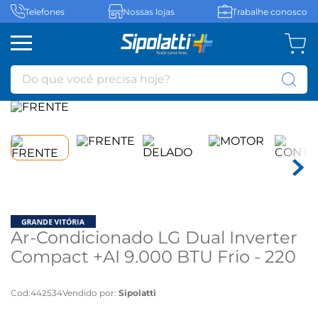
Telefones
Nossas lojas
Trabalhe conosco
Do que você precisa hoje?
Ar-Condicionado LG Dual Inverter
Compact +AI 9.000 BTU Frio - 220
volts
Cod
:
442534
Vendido por:
Sipolatti