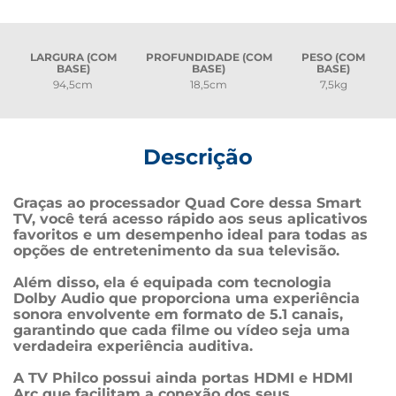
LARGURA (COM
PROFUNDIDADE (COM
PESO (COM
BASE)
BASE)
BASE)
94,5cm
18,5cm
7,5kg
Descrição
Graças ao processador Quad Core dessa Smart 
TV, você terá acesso rápido aos seus aplicativos 
favoritos e um desempenho ideal para todas as 
opções de entretenimento da sua televisão.

Além disso, ela é equipada com tecnologia 
Dolby Audio que proporciona uma experiência 
sonora envolvente em formato de 5.1 canais, 
garantindo que cada filme ou vídeo seja uma 
verdadeira experiência auditiva.

A TV Philco possui ainda portas HDMI e HDMI 
Arc que facilitam a conexão dos seus 