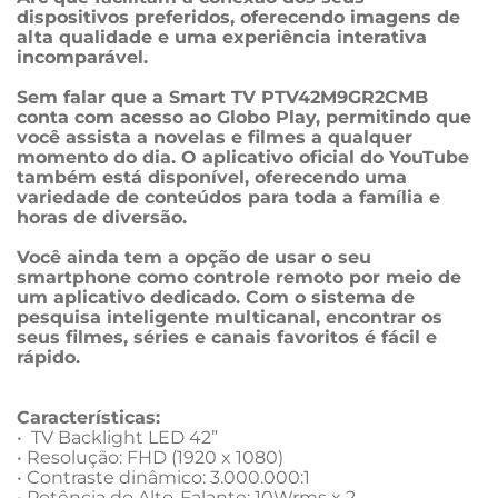
dispositivos preferidos, oferecendo imagens de 
alta qualidade e uma experiência interativa 
incomparável.

Sem falar que a Smart TV PTV42M9GR2CMB 
conta com acesso ao Globo Play, permitindo que 
você assista a novelas e filmes a qualquer 
momento do dia. O aplicativo oficial do YouTube 
também está disponível, oferecendo uma 
variedade de conteúdos para toda a família e 
horas de diversão.

Você ainda tem a opção de usar o seu 
smartphone como controle remoto por meio de 
um aplicativo dedicado. Com o sistema de 
pesquisa inteligente multicanal, encontrar os 
seus filmes, séries e canais favoritos é fácil e 
rápido.
Características:
•  TV Backlight LED 42”

• Resolução: FHD (1920 x 1080)

• Contraste dinâmico: 3.000.000:1

• Potência do Alto-Falante: 10Wrms x 2
