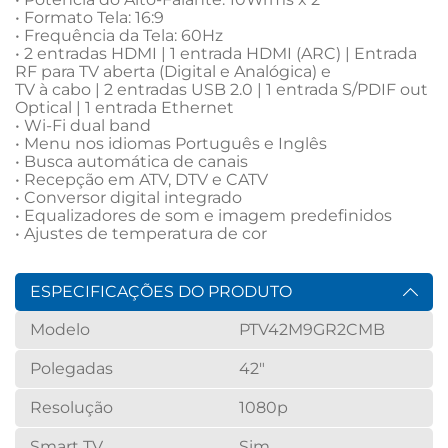
• Formato Tela: 16:9

• Frequência da Tela: 60Hz

• 2 entradas HDMI | 1 entrada HDMI (ARC) | Entrada 
RF para TV aberta (Digital e Analógica) e 

TV à cabo | 2 entradas USB 2.0 | 1 entrada S/PDIF out 
Optical | 1 entrada Ethernet 

• Wi-Fi dual band

• Menu nos idiomas Português e Inglês

• Busca automática de canais

• Recepção em ATV, DTV e CATV

• Conversor digital integrado

• Equalizadores de som e imagem predefinidos

• Ajustes de temperatura de cor
ESPECIFICAÇÕES DO PRODUTO
Modelo
PTV42M9GR2CMB
Polegadas
42"
Resolução
1080p
Smart TV
Sim