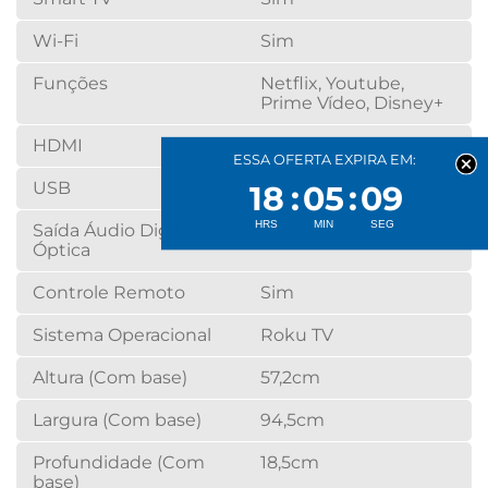
Wi-Fi
Sim
Funções
Netflix, Youtube,
Prime Vídeo, Disney+
HDMI
3
ESSA OFERTA EXPIRA EM:
USB
2
18
05
09
Saída Áudio Digital
1
Óptica
Controle Remoto
Sim
Sistema Operacional
Roku TV
Altura (Com base)
57,2cm
Largura (Com base)
94,5cm
Profundidade (Com
18,5cm
base)