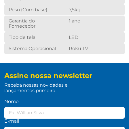
Peso (Com base)
7,5kg
Garantia do
1 ano
Fornecedor
Tipo de tela
LED
Sistema Operacional
Roku TV
Assine nossa newsletter
Receba nossas novidades e
lançamentos primeiro
Nome
E-mail