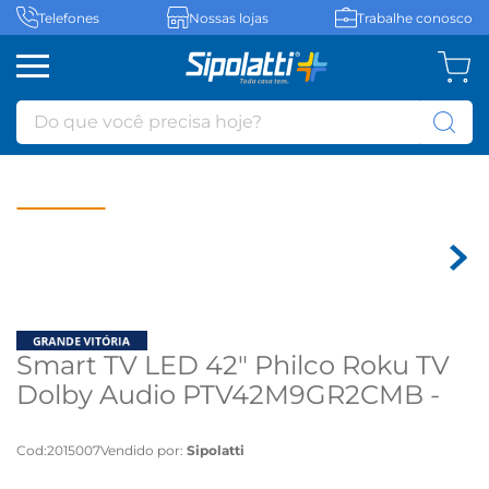
Telefones
Nossas lojas
Trabalhe conosco
Do que você precisa hoje?
Smart TV LED 42" Philco Roku TV
Dolby Audio PTV42M9GR2CMB -
Bivolt
Cod
:
2015007
Vendido por:
Sipolatti