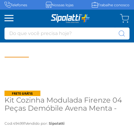
Telefones
Nossas lojas
Trabalhe conosco
Do que você precisa hoje?
Kit Cozinha Modulada Firenze 04
Peças Demóbile Avena Menta -
Menta
Cod
:
494991
Vendido por:
Sipolatti