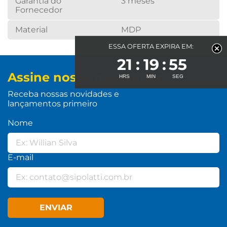
Garantia do
3 meses
Fornecedor
Material
MDP
ESSA OFERTA EXPIRA EM:
21
19
55
Assine nossa newsletter
Receba nossas novidades e
lançamentos primeiro
Nome
E-mail
ENVIAR