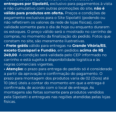
entregues por Sipolatti,
exclusivo para pagamentos à vista
e não cumulativo com outras promoções do site,
não é
válido para produtos em oferta.
Preços e condições de
pagamento exclusivos para o Site Sipolatti (podendo ou
não refletirem os valores da rede de lojas físicas), com
validade somente para o dia de hoje ou enquanto durarem
os estoques. O preço válido será o mostrado no carrinho de
compras, no momento da finalização do pedido. Fotos que
constam no site, são meramente ilustrativas.
• Frete grátis
válido para entregas na
Grande Vitória/ES
,
exceto Guarapari e Fundão
, em pedidos
acima de R$
249,00
. A condição será validada pelo CEP informado no
carrinho e está sujeita à disponibilidade logística e às
regras comerciais vigentes.
• Atenção:
o prazo para entrega do pedido só é considerado
a partir da aprovação e confirmação do pagamento. O
prazo para montagem dos produtos varia de 02 (Dois) até
10 (dez) úteis a contar do momento em que a entrega é
confirmada, de acordo com o local de entrega. As
montagens são feitas somente para produtos vendidos
pela Sipolatti e entregues nas regiões atendidas pelas lojas
físicas.