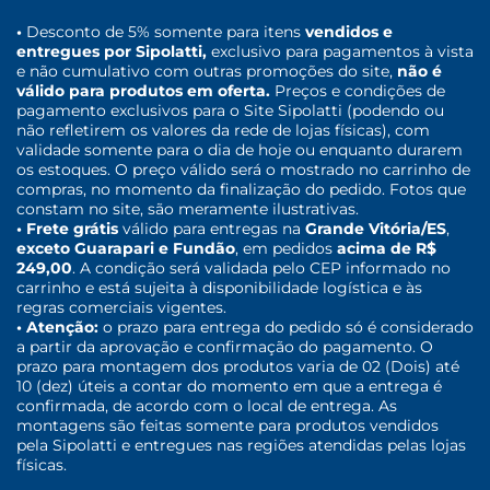
•
Desconto de 5% somente para itens
vendidos e
entregues por Sipolatti,
exclusivo para pagamentos à vista
e não cumulativo com outras promoções do site,
não é
válido para produtos em oferta.
Preços e condições de
pagamento exclusivos para o Site Sipolatti (podendo ou
não refletirem os valores da rede de lojas físicas), com
validade somente para o dia de hoje ou enquanto durarem
os estoques. O preço válido será o mostrado no carrinho de
compras, no momento da finalização do pedido. Fotos que
constam no site, são meramente ilustrativas.
• Frete grátis
válido para entregas na
Grande Vitória/ES
,
exceto Guarapari e Fundão
, em pedidos
acima de R$
249,00
. A condição será validada pelo CEP informado no
carrinho e está sujeita à disponibilidade logística e às
regras comerciais vigentes.
• Atenção:
o prazo para entrega do pedido só é considerado
a partir da aprovação e confirmação do pagamento. O
prazo para montagem dos produtos varia de 02 (Dois) até
10 (dez) úteis a contar do momento em que a entrega é
confirmada, de acordo com o local de entrega. As
montagens são feitas somente para produtos vendidos
pela Sipolatti e entregues nas regiões atendidas pelas lojas
físicas.