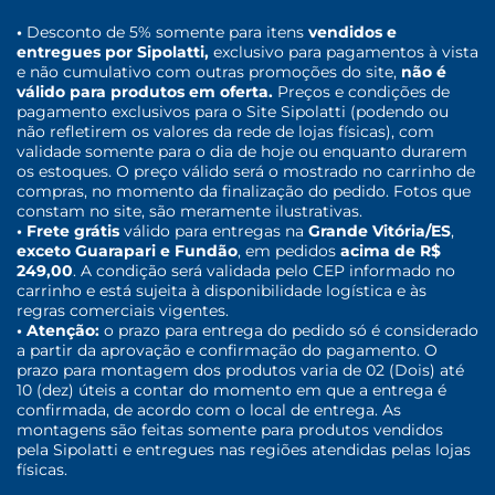
•
Desconto de 5% somente para itens
vendidos e
entregues por Sipolatti,
exclusivo para pagamentos à vista
e não cumulativo com outras promoções do site,
não é
válido para produtos em oferta.
Preços e condições de
pagamento exclusivos para o Site Sipolatti (podendo ou
não refletirem os valores da rede de lojas físicas), com
validade somente para o dia de hoje ou enquanto durarem
os estoques. O preço válido será o mostrado no carrinho de
compras, no momento da finalização do pedido. Fotos que
constam no site, são meramente ilustrativas.
• Frete grátis
válido para entregas na
Grande Vitória/ES
,
exceto Guarapari e Fundão
, em pedidos
acima de R$
249,00
. A condição será validada pelo CEP informado no
carrinho e está sujeita à disponibilidade logística e às
regras comerciais vigentes.
• Atenção:
o prazo para entrega do pedido só é considerado
a partir da aprovação e confirmação do pagamento. O
prazo para montagem dos produtos varia de 02 (Dois) até
10 (dez) úteis a contar do momento em que a entrega é
confirmada, de acordo com o local de entrega. As
montagens são feitas somente para produtos vendidos
pela Sipolatti e entregues nas regiões atendidas pelas lojas
físicas.